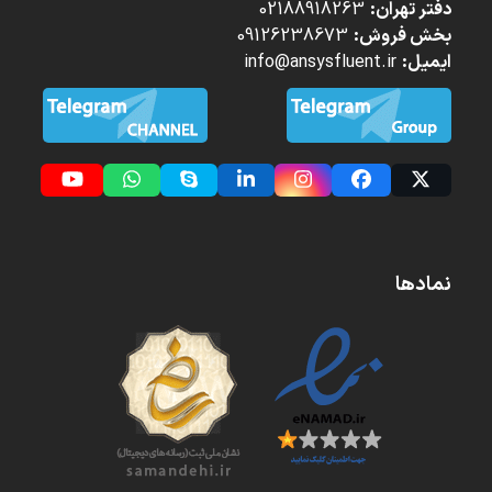
دفتر تهران:
02188918263
بخش فروش:
09126238673
ایمیل:
info@ansysfluent.ir
YouTube
Whatsapp
Skype
LinkedIn
Instagram
Facebook
Twitter
(deprecated)
نمادها