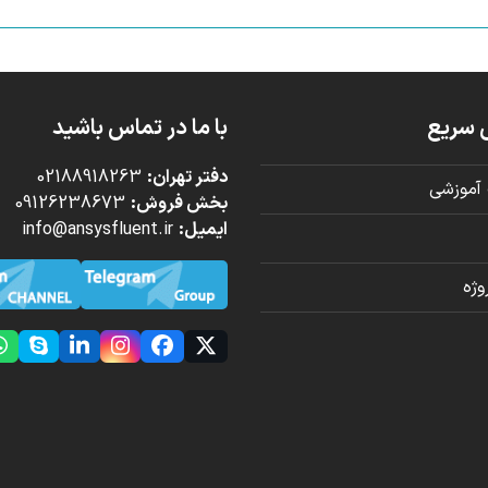
 سریع
با ما در تماس باشید
دفتر تهران:
02188918263
آموزشی
بخش فروش:
09126238673
ایمیل:
info@ansysfluent.ir
ژه
kype
LinkedIn
Instagram
Facebook
Twitter
(deprecated)