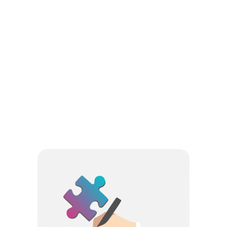
با انسیس فلوئنت
۱,۴۵۲,۰۰۰
تومان
افزودن به سبد خرید
View All Products
سفارش پروژه
می توانید پروژه های CFD خود را برای شبیه سازی و
آموزش توسط تیم متخصص انسیس فلوئنت سفارش
دهید. همچنین می توانید قبل از شروع هر پروژه CFD