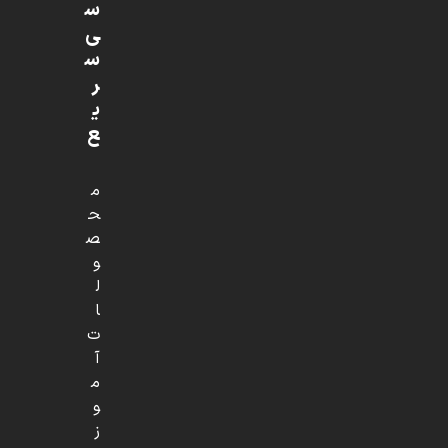
س
ی
س
ر
ی
ع
م
ح
ص
و
ل
ا
ت
آ
م
و
ز