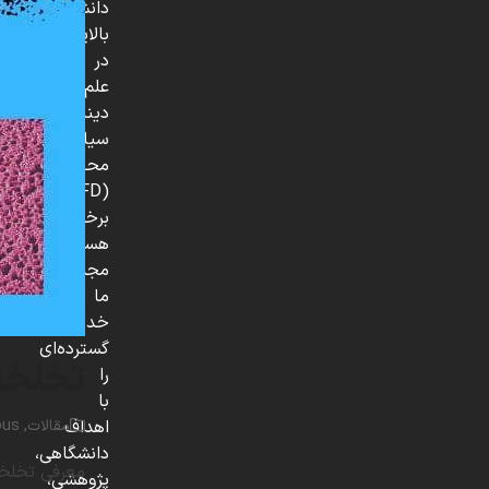
دانش
بالایی
در
علم
دینامیک
سیالات
محاسباتی
(CFD)
برخوردار
هستند.
مجموعه
ما
خدمات
گسترده‌ای
تخلخل
را
با
مقالات
,
ous
اهداف
دانشگاهی،
پژوهشی،