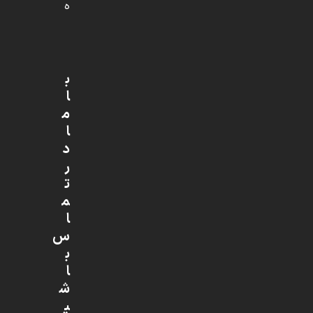
ه
ب
ا
م
ا
د
ر
ت
م
ا
س
ب
ا
ش
ی