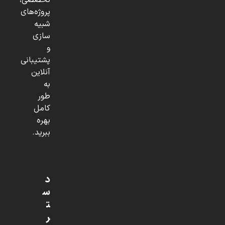
تخصصی،
پروژه‌های
شبیه
سازی
و
پشتیبانی
آنلاین
به
طور
کامل
بهره
ببرید.
د
س
ت
ر