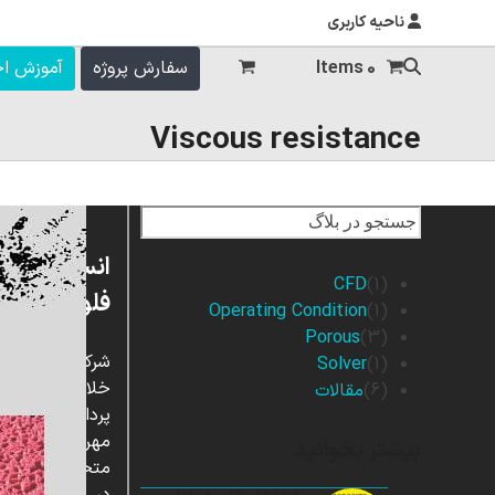
ناحیه کاربری
0 Items
سفارش پروژه
آموزش ا
Viscous resistance
انسیس
CFD
(1)
فلوئنت
Operating Condition
(1)
Porous
(3)
شرکت
Solver
(1)
خلاق
(6)
مقالات
پردازشگران
مهر،
بیشتر بخوانید
متخصص