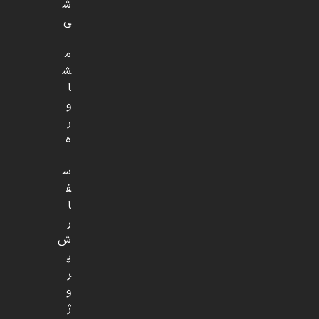
ش
ی
م
ش
ا
و
ر
ه
س
ف
ا
ر
ش
پ
ر
و
ژ