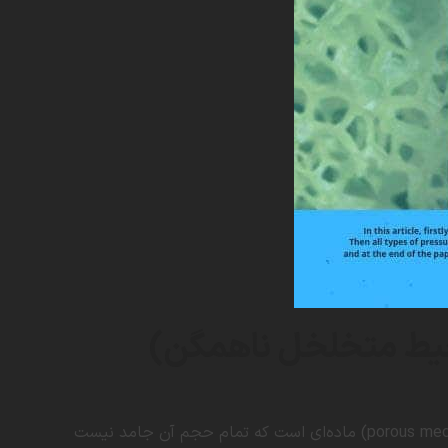
حیط متخلخل ناهمگن)
معرفی تخلخل (Porosity) این یک مقدمه از تخلخل است. محیط متخلخل (porous medium) ماده‌ای است که تمام حجم آن جامد نیست