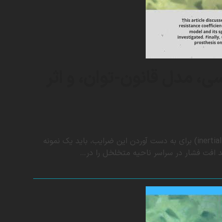
، مدل قانون-توان، و اثر
تخلخل (Porosity) به دست آوردن ضرایب مقاومت ویسکوز (viscous) و اینرسی (inertial) برای به دست آوردن این ضرایب، باید یک نمونه