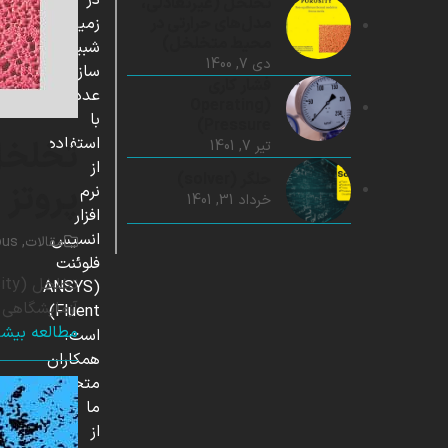
در
تخلخل (غیرتعادلی،
مدل‌های حرارتی در
زمینه
محیط متخلخل)
شبیه
دی 7, 1400
سازی
فشار کاری
عددی
(Operating
با
Pressure)
استفاده
تخلخل 
تیر 7, 1401
از
حلگر (solver)
پروتز 
نرم
خرداد 31, 1401
افزار
انسیس
مقالات
,
ous
فلوئنت
(ANSYS
آزمایشگاهی از محیط متخلخل (porous medium)
Fluent)
مطالعه بیشت
است.
همکاران
متخصص
ما
از