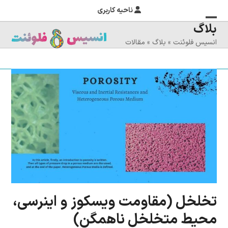
ناحیه کاربری
بلاگ
منوی
بستن
انسیس فلوئنت
»
بلاگ
»
مقالات
منوی
موبایل
را
موبایل
تغییر
دهید
تخلخل (مقاومت ویسکوز و اینرسی،
محیط متخلخل ناهمگن)