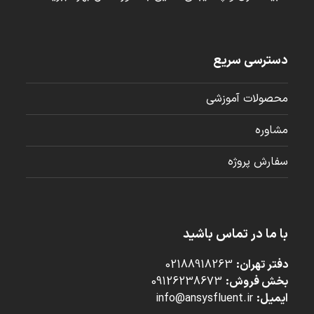
دسترسی سریع
محصولات آموزشی
مشاوره
سفارش پروژه
با ما در تماس باشید
دفتر تهران:
02188918263
بخش فروش:
09126238673
ایمیل:
info@ansysfluent.ir