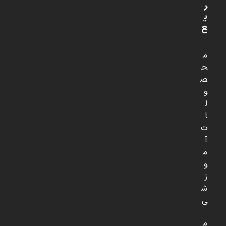
ر
ی
ع
م
ح
ص
و
ل
ا
ت
آ
م
و
ز
ش
ی
م