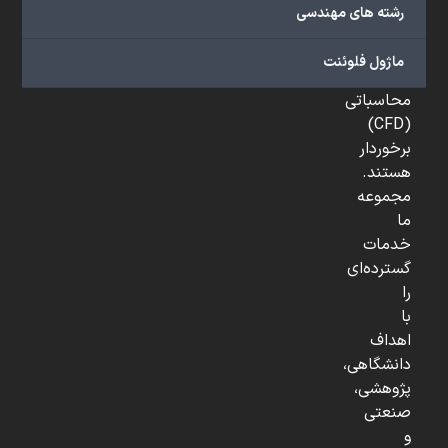
در
رشته های مهندسی
علم
دینامیک
ماژول فلوئنت
سیالات
محاسباتی
(CFD)
برخوردار
هستند.
مجموعه
ما
خدمات
گسترده‌ای
را
با
اهداف
دانشگاهی،
پژوهشی،
صنعتی
و