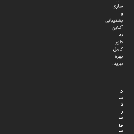
سازی
و
پشتیبانی
آنلاین
به
طور
کامل
بهره
ببرید.
د
س
ت
ر
س
ی
س