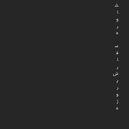
ش
ا
و
ر
ه
س
ف
ا
ر
ش
پ
ر
و
ژ
ه