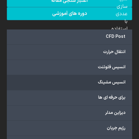
اعتبار سنجی مقاله
سازی
دوره های آموزشی
عددی
با
استفاده
از
CFD Post
نرم
افزار
انتقال حرارت
انسیس
فلوئنت
انسیس فلوئنت
(ANSYS
Fluent)
انسیس مشینگ
است.
همکاران
برای حرفه ای ها
متخصص
ما
دیزاین مدلر
از
دانش
رژیم جریان
بالایی