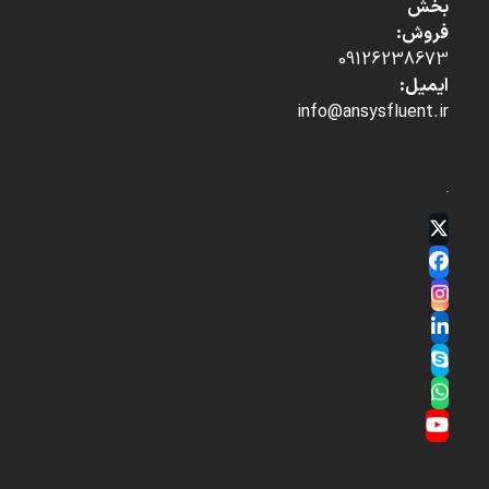
بخش
فروش:
09126238673
ایمیل:
info@ansysfluent.ir
Twitter
(deprecated)
Facebook
Instagram
LinkedIn
Skype
Whatsapp
YouTube