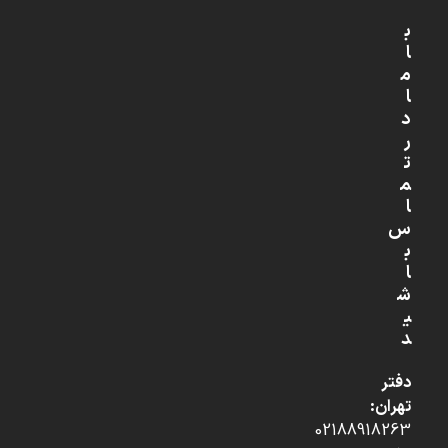
ب
ا
م
ا
د
ر
ت
م
ا
س
ب
ا
ش
ی
د
دفتر
تهران:
02188918263