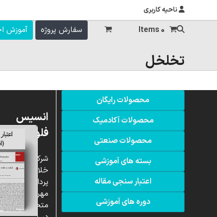
ناحیه کاربری
0 Items
سفارش پروژه
آموزش ا
تخلخل
محصولات رایگان
انسیس
محصولات آکادمیک
فلوئنت
محصولات صنعتی
شرکت
بسته های آموزشی
خلاق
اعتبار سنجی مقاله
پردازشگران
مهر،
دوره های آموزشی
متخصص