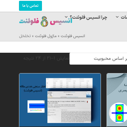
تماس با ما
ات
چرا انسیس فلوئنت؟
انسیس فلوئنت
»
ماژول فلوئنت
»
تخلخل
Sorted
نمایش 1–21 از 24 نتیجه
by
popularity