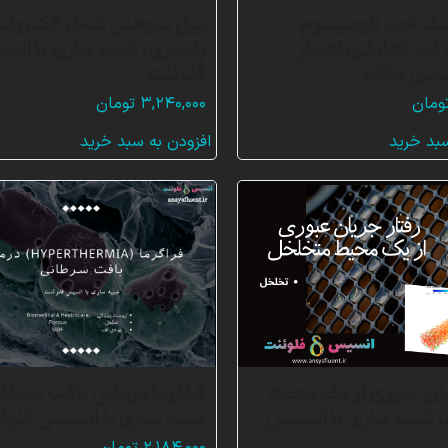
ک فوم آلومینیوم
پیل سوختی غشاء الکترول
یر تعادلی، اعتبار
پلیمری، شبیه سازی با ان
دی مقاله
فلوئنت
ومان
۳,۲۴۰,۰۰۰
تومان
سبد خرید
افزودن به سبد خرید
یان عبوری از یک محیط
فراگرما درمانی بافت سرطان
شبیه سازی با انسیس
شبیه سازی با انسیس فلوئ