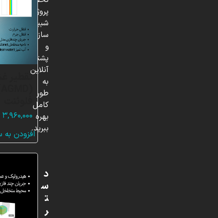
تخصصی،
پروژه‌های
شبیه
سازی
و
پشتیبانی
آنلاین
تقطیر غش
به
(
طور
فلوئنت
کامل
۳,۹۶۰,۰۰۰
بهره
ببرید.
افزودن به 
د
س
ت
ر