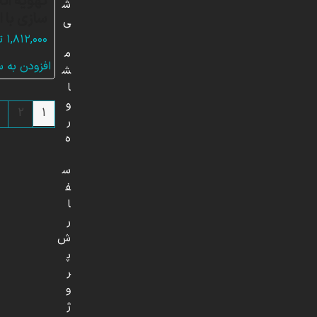
تهویه اتا
ش
سازی با 
ی
۱,۸۱۲,۰۰۰
ت
م
افزودن به 
ش
ا
و
2
1
ر
ه
س
ف
ا
ر
ش
پ
ر
و
ژ