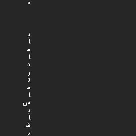
ه
ب
ا
م
ا
د
ر
ت
م
ا
س
ب
ا
ش
ی