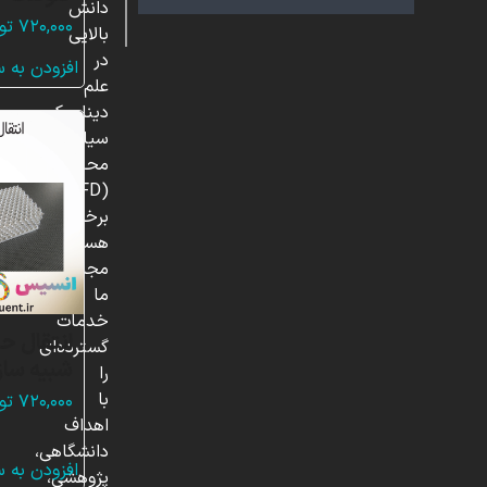
دانش
۷۲۰,۰۰۰
تو
بالایی
در
افزودن به 
علم
دینامیک
سیالات
محاسباتی
(CFD)
برخوردار
هستند.
مجموعه
ما
خدمات
انتقال ح
گسترده‌ای
شبیه ساز
را
با
۷۲۰,۰۰۰
تو
اهداف
دانشگاهی،
افزودن به 
پژوهشی،