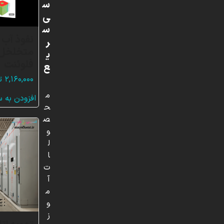
س
ی
س
نفوذ آب 
ر
متخلخل،
ی
فلوئنت
ع
۲,۱۶۰,۰۰۰
ت
م
افزودن به 
ح
ص
و
ل
ا
ت
آ
م
و
ز