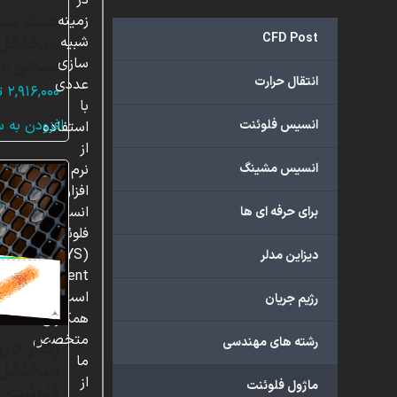
در
هیت سین
زمینه
CFD Post
متخلخل غ
شبیه
سنجی عد
سازی
انتقال حرارت
عددی
۲,۹۱۶,۰۰۰
ت
با
افزودن به 
انسیس فلوئنت
استفاده
از
انسیس مشینگ
نرم
افزار
انسیس
برای حرفه ای ها
فلوئنت
(ANSYS
دیزاین مدلر
Fluent)
است.
رژیم جریان
همکاران
متخصص
رشته های مهندسی
رفتار جر
ما
متخلخل، 
از
ماژول فلوئنت
فلوئنت