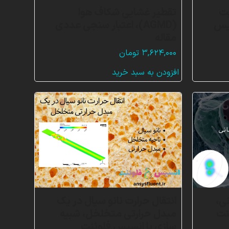
یت
تقطیر غشایی شکاف هوا
سیس
(AGMD)، اعتبار سنجی عددی
مقاله
۳,۶۲۴,۰۰۰
تومان
افزودن به سبد خرید
ی،
انتقال حرارت نانو سیال در یک
نت
مبدل حرارتی متخلخل، شبیه
سازی با انسیس فلوئنت