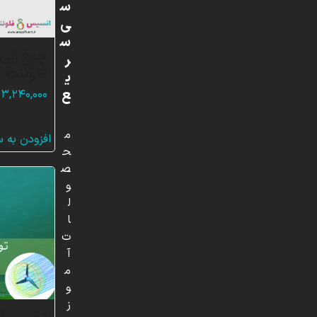
س
ی
س
چرخ آبی،
ر
فلوئنت
ی
ع
۳,۲۴۰,۰۰۰
م
افزودن به 
ح
ص
و
ل
ا
ت
آ
م
و
ز