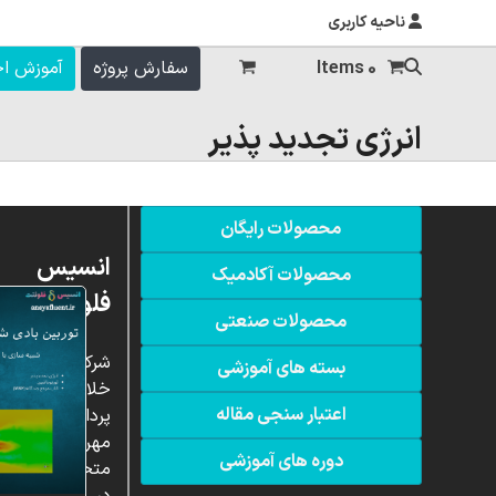
ناحیه کاربری
0 Items
سفارش پروژه
آموزش ا
انرژی تجدید پذیر
محصولات رایگان
انسیس
محصولات آکادمیک
فلوئنت
محصولات صنعتی
شرکت
بسته های آموزشی
خلاق
اعتبار سنجی مقاله
پردازشگران
مهر،
دوره های آموزشی
متخصص