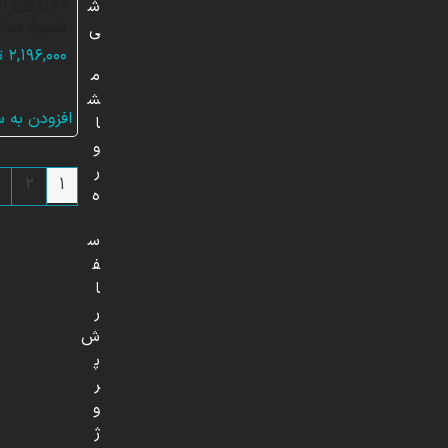
توربین آ
ش
شبیه ساز
ی
۲,۱۹۶,۰۰۰
ت
م
ش
افزودن به 
ا
و
ر
2
1
ه
س
ف
ا
ر
ش
پ
ر
و
ژ