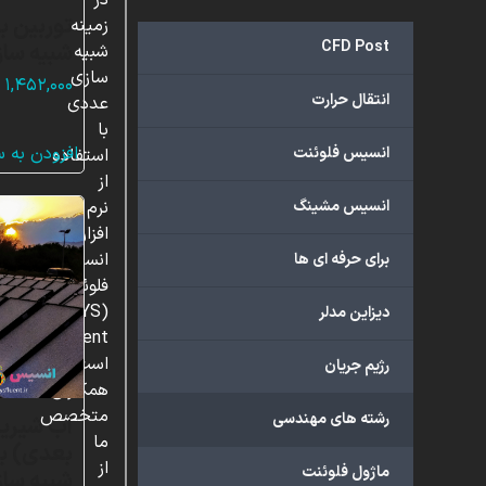
در
زمینه
CFD Post
شبیه ساز
شبیه
سازی
۱,۴۵۲,۰۰۰
انتقال حرارت
عددی
با
افزودن به 
انسیس فلوئنت
استفاده
از
انسیس مشینگ
نرم
افزار
انسیس
برای حرفه ای ها
فلوئنت
(ANSYS
دیزاین مدلر
Fluent)
است.
رژیم جریان
همکاران
متخصص
رشته های مهندسی
آب شیری
ما
بعدی) با 
از
ماژول فلوئنت
شبیه ساز