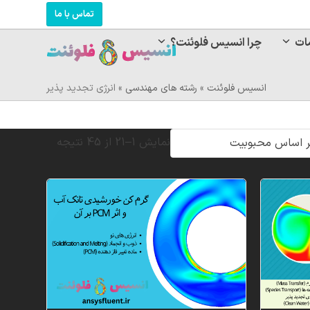
تماس با ما
ات
چرا انسیس فلوئنت؟
انسیس فلوئنت
»
رشته های مهندسی
»
انرژی تجدید پذیر
Sorted
نمایش 1–21 از 45 نتیجه
by
popularity