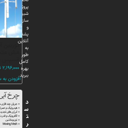
تخصصی،
پروژه‌های
شبیه
سازی
و
پشتیبانی
آنلاین
توربین آ
به
مش متحر
طور
انسیس ف
کامل
۲,۱۹۶,۰۰۰
ت
بهره
ببرید.
افزودن به 
د
س
ت
ر