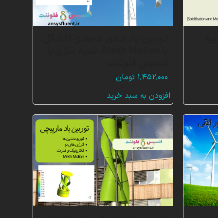
دی PCM، شبیه
توربین باد محور عمودی H شکل
با Mesh Motion، شبیه سازی با
انسیس فلوئنت
۱,۴۵۲,۰۰۰
تومان
افزودن به سبد خرید