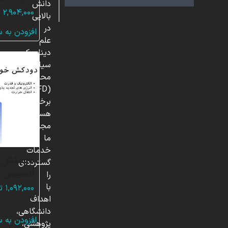
دانش
۲,۹۰۴,۰۰۰
ت
بالایی
در
افزودن به 
علم
دینامیک
سیالات
محاسباتی
(CFD)
برخوردار
هستند.
مجموعه
ما
خدمات
دودکش خ
گسترده‌ای
انسیس ف
را
با
۱,۰۹۲,۰۰۰
ت
اهداف
دانشگاهی،
افزودن به 
پژوهشی،