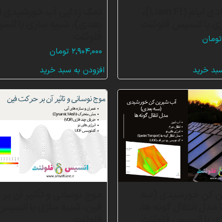
توربین بادی لیام (Liam F1)،
نمک زدایی آب خورشیدی (
ی با انسیس فلوئنت
بعدی)، شبیه سازی با انس
فلوئنت
تومان
۲,۹۰۴,۰۰۰
تومان
سبد خرید
افزودن به سبد خرید
ن کن خورشیدی (سه
موج نوسانی و تأثیر آن بر
مدل انتقال گونه ها،
فین، شبیه سازی با انسیس
ی با انسیس فلوئنت
فلوئنت