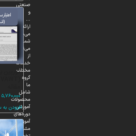
صنعتی
و
...
ارائه
می‌دهد.
شما
می‌توانید
از
خدمات
مختلف
توربین ب
گروه
(
ما
مقاله
شامل
۵,۷۶۰,۰۰۰
محصولات
آموزشی،
افزودن به 
دوره‌های
آموزشی،
مشاوره