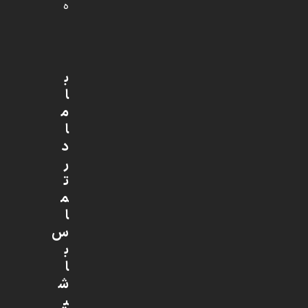
ه
ب
ا
م
ا
د
ر
ت
م
ا
س
ب
ا
ش
ی