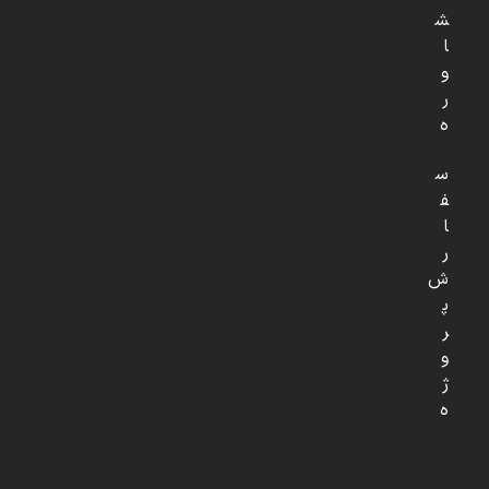
ش
ا
و
ر
ه
س
ف
ا
ر
ش
پ
ر
و
ژ
ه