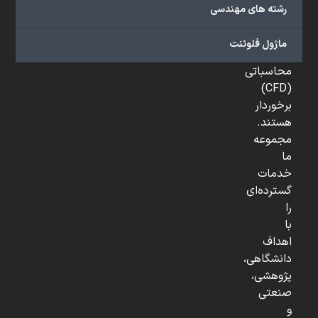
در
رشته های مهندسی
علم
دینامیک
ماژول فلوئنت
سیالات
محاسباتی
(CFD)
برخوردار
هستند.
مجموعه
ما
خدمات
گسترده‌ای
را
با
اهداف
دانشگاهی،
پژوهشی،
صنعتی
و