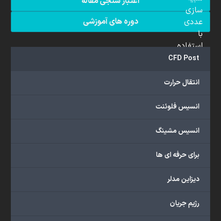
اعتبار سنجی مقاله
سازی
دوره های آموزشی
عددی
با
استفاده
از
CFD Post
نرم
افزار
انتقال حرارت
انسیس
فلوئنت
انسیس فلوئنت
(ANSYS
Fluent)
انسیس مشینگ
است.
همکاران
برای حرفه ای ها
متخصص
ما
دیزاین مدلر
از
دانش
رژیم جریان
بالایی