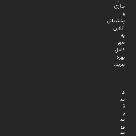
سازی
و
پشتیبانی
آنلاین
به
طور
کامل
بهره
ببرید.
د
س
ت
ر
س
ی
س