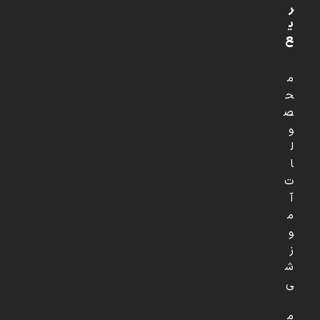
ر
ی
ع
م
ح
ص
و
ل
ا
ت
آ
م
و
ز
ش
ی
م