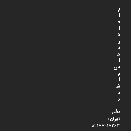
ب
ا
م
ا
د
ر
ت
م
ا
س
ب
ا
ش
ی
د
دفتر
تهران:
02188918263