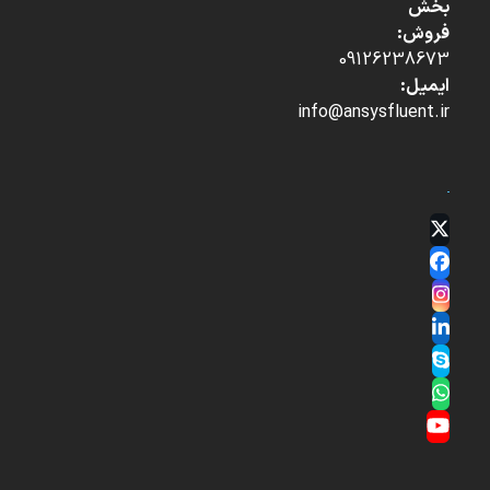
بخش
فروش:
09126238673
ایمیل:
info@ansysfluent.ir
Twitter
(deprecated)
Facebook
Instagram
LinkedIn
Skype
Whatsapp
YouTube