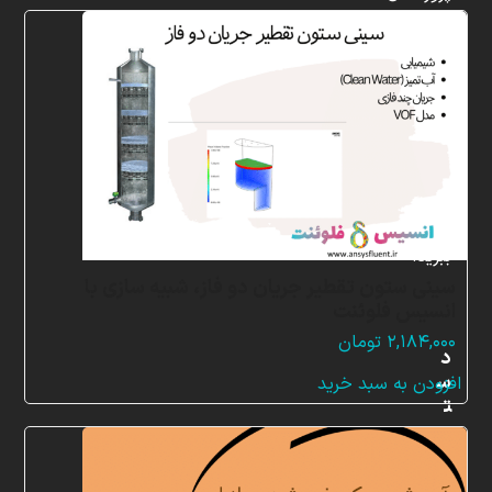
شبیه
سازی
و
پشتیبانی
آنلاین
به
طور
کامل
بهره
ببرید.
سینی ستون تقطیر جریان دو فاز، شبیه سازی با
انسیس فلوئنت
۲,۱۸۴,۰۰۰
تومان
د
س
افزودن به سبد خرید
ت
ر
س
ی