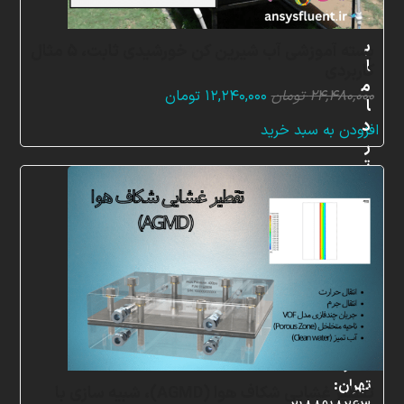
ب
بسته آموزشی آب شیرین کن خورشیدی ثابت، 5 مثال
ا
کاربردی
م
قیمت
قیمت
۲۴,۴۸۰,۰۰۰
تومان
۱۲,۲۴۰,۰۰۰
تومان
ا
اصلی:
فعلی:
د
افزودن به سبد خرید
۲۴,۴۸۰,۰۰۰ تومان
۱۲,۲۴۰,۰۰۰ تومان.
ر
بود.
ت
م
ا
س
ب
ا
ش
ی
د
دفتر
تهران:
تقطیر غشایی شکاف هوا (AGMD)، شبیه سازی با