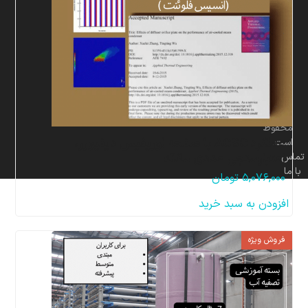
برای
شرکت
پردازشگران
صنعت
سیال
و
سازه
مهر
محفوظ
عملکرد ACSC با صفحه اوریفیس دیفیوزر،
است.
اعتبارسنجی عددی مقاله
تماس
با ما
۵,۰۷۶,۰۰۰
تومان
افزودن به سبد خرید
فروش ویژه