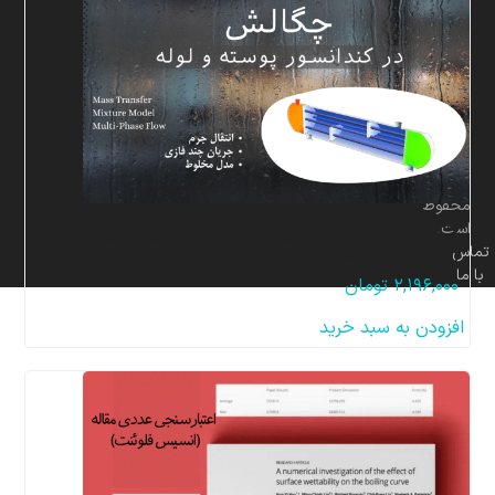
برای
شرکت
پردازشگران
صنعت
سیال
و
سازه
مهر
محفوظ
چگالش در کندانسور پوسته و لوله، شبیه سازی با
است.
انسیس فلوئنت
تماس
با ما
۲,۱۹۶,۰۰۰
تومان
افزودن به سبد خرید