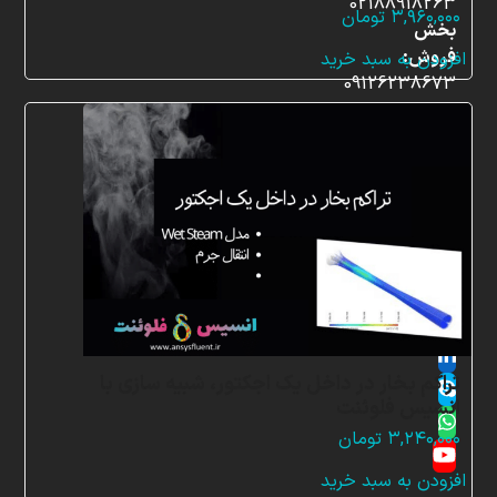
02188918263
۳,۹۶۰,۰۰۰
تومان
بخش
فروش:
افزودن به سبد خرید
09126238673
ایمیل:
info@ansysfluent.ir
Twitter
(deprecated)
Facebook
Instagram
LinkedIn
تراکم بخار در داخل یک اجکتور، شبیه سازی با
Skype
انسیس فلوئنت
Whatsapp
۳,۲۴۰,۰۰۰
تومان
YouTube
افزودن به سبد خرید