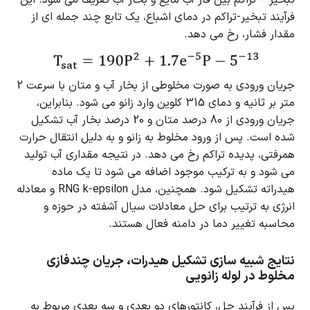
فرآیند تبخیر-تراکم در دمای اشباع، یک تابع چند جمله ای از
مقدار فشار، رخ می دهد.
جریان ورودی به صورت مخلوطی از بخار آب و متان با سرعت 2
متر بر ثانیه و دمای 315 کلوین وارد زانو می شود.
بنابراین،
جریان ورودی از 80 درصد متان و 20 درصد بخار آب تشکیل
شده است.
پس از ورود مخلوط به زانو و به دلیل انتقال حرارت
همرفتی، پدیده تراکم رخ می دهد.
در نتیجه مقداری آب تولید
می شود و به ترکیب موجود اضافه می شود تا یک ماده
هیدراته تشکیل شود.
همچنین، مدل RNG k-epsilon و معادله
انرژی به ترتیب برای حل معادلات سیال آشفته در حوزه و
محاسبه تغییر دما در دامنه فعال هستند.
نتایج شبیه سازی تشکیل هیدرات، جریان چندفازی
مخلوط در لوله زانویی
پس از فرآیند حل، کانتورهای دو بعدی و سه بعدی مربوط به