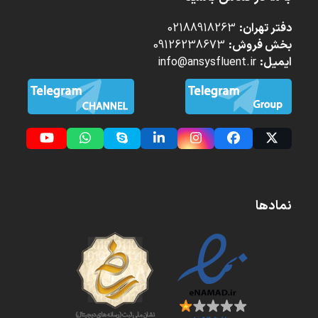
دفتر تهران:
02188918263
بخش فروش:
09126238673
ایمیل:
info@ansysfluent.ir
YouTube
Whatsapp
Skype
LinkedIn
Instagram
Facebook
Twitter
(deprecated)
نمادها