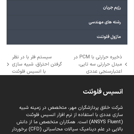
رژیم جریان
رشته های مهندسی
ماژول فلوئنت
ذخیره حرارتی با PCM در
سیستم فلر با در نظر
مبدل حرارتی سه تایی،
گرفتن احتراق، شبیه سازی
next
previous
اعتبارسنجی عددی
با انسیس فلوئنت
post:
post:
انسیس فلوئنت
شرکت خلاق پردازشگران مهر، متخصص در زمینه شبیه
سازی عددی با استفاده از نرم افزار انسیس فلوئنت
(ANSYS Fluent) است. همکاران متخصص ما از دانش
بالایی در علم دینامیک سیالات محاسباتی (CFD) برخوردار