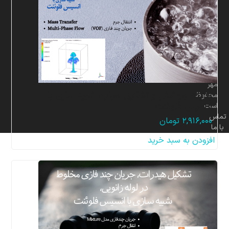
برای
شرکت
پردازشگران
صنعت
سیال
و
سازه
مهر
پدیده جوشش و تشکیل حباب، شبیه سازی با
محفوظ
انسیس فلوئنت
است.
تماس
۲,۹۱۶,۰۰۰
تومان
با ما
افزودن به سبد خرید