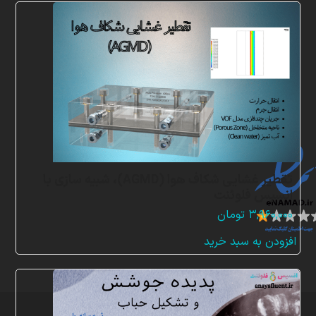
ن
م
ا
د
ه
ا
تقطیر غشایی شکاف هوا (AGMD)، شبیه سازی با
انسیس فلوئنت
۳,۹۶۰,۰۰۰
تومان
افزودن به سبد خرید
تمامی
حقوق