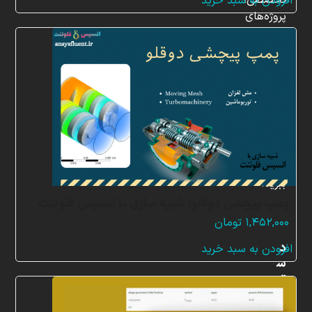
تخصصی،
افزودن به سبد خرید
پروژه‌های
شبیه
سازی
و
پشتیبانی
آنلاین
به
طور
کامل
بهره
ببرید.
پمپ پیچشی دوقلو، شبیه سازی با انسیس فلوئنت
۱,۴۵۲,۰۰۰
تومان
د
افزودن به سبد خرید
س
ت
ر
س