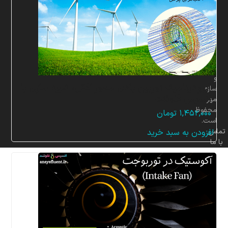
تمامی
حقوق
برای
شرکت
پردازشگران
صنعت
سیال
و
آیرودینامیک توربین بادی محور افقی، شبیه سازی با
سازه
انسیس فلوئنت
مهر
محفوظ
۱,۴۵۲,۰۰۰
تومان
است.
تماس
افزودن به سبد خرید
با ما