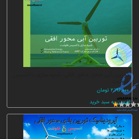
YouTube
ن
م
ا
د
ه
ا
توربین آبی محور محور افقی، شبیه سازی با انسیس
فلوئنت
۲,۱۹۶,۰۰۰
تومان
افزودن به سبد خرید