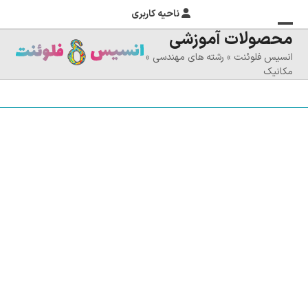
ناحیه کاربری
محصولات آموزشی
منوی
بستن
انسیس فلوئنت
»
رشته های مهندسی
»
منوی
موبایل
مکانیک
را
موبایل
تغییر
دهید