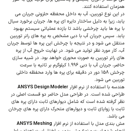
همزمان استفاده کنند.
در این نوع توربین، آب به داخل محفظه حلزونی جریان می
یابد، زیرا به دلیل ساختار دایره ای پره ها، جریان برخورد سیال
با پره ها باید چرخشی باشد تا بازده عملیاتی سیستم بهبود
یابد.
سپس جریان آب با دبی مشخص به پره های رانر توربین
منتقل می شود و در نتیجه با چرخش این پره ها توسط جریان
آب، کار مورد نظر تولید می شود.
در نهایت خروج آب از پره
های رانر توربین به صورت محوری خواهد بود.
در شبیه سازی
حاضر، جریان آب با دبی 1.996 کیلوگرم بر ثانیه با سرعت
چرخش 158 دور در دقیقه برای پره ها وارد محفظه داخلی
توربین می شود.
هندسه با استفاده از نرم افزار
ANSYS Design Modeler
طراحی شده است.
در طراحی مدل حاضر دو قسمت اصلی در
نظر گرفته شده است که شامل دیوارهای ثابت دارای پره های
ثابت با زوایای ثابت و دیوارهای متحرک دارای پره های چرخان
می باشد.
مش بندی مدل با استفاده از نرم افزار
ANSYS Meshing
انجام شده است و نوع مش بدون ساختار است.
تعداد سلول