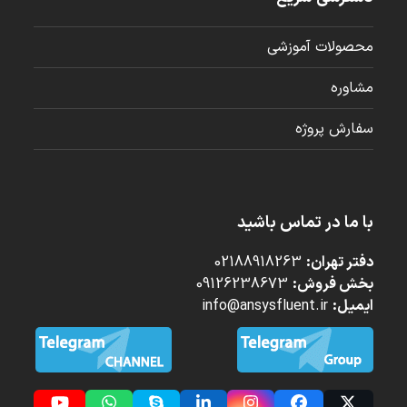
محصولات آموزشی
مشاوره
سفارش پروژه
با ما در تماس باشید
دفتر تهران:
02188918263
بخش فروش:
09126238673
ایمیل:
info@ansysfluent.ir