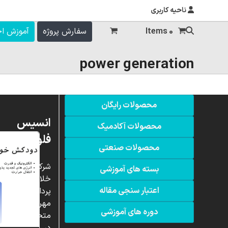
ناحیه کاربری
0 Items
سفارش پروژه
آموزش ا
power generation
محصولات رایگان
انسیس
محصولات آکادمیک
فلوئنت
محصولات صنعتی
شرکت
بسته های آموزشی
خلاق
اعتبار سنجی مقاله
پردازشگران
مهر،
دوره های آموزشی
متخصص