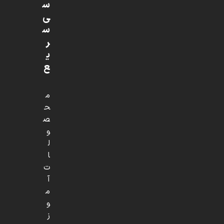
س
ی
س
ر
ی
ع
م
ح
ص
و
ل
ا
ت
آ
م
و
ز