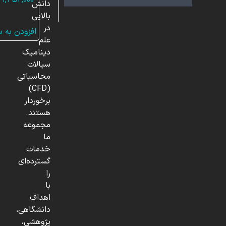
۱,۴۵۲,۰۰۰
دانش
بالایی
در
افزودن به 
علم
دینامیک
سیالات
محاسباتی
(CFD)
برخوردار
هستند.
مجموعه
ما
خدمات
گسترده‌ای
را
با
اهداف
دانشگاهی،
پژوهشی،