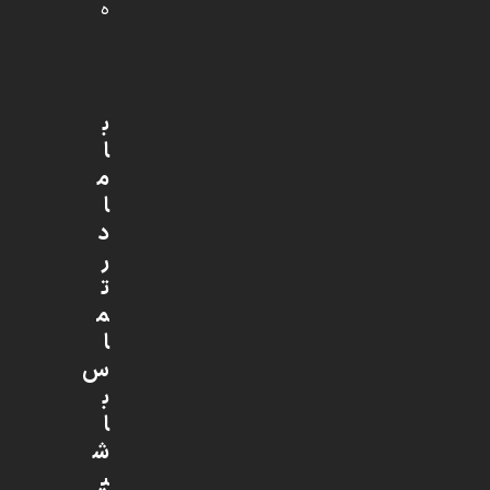
ه
ب
ا
م
ا
د
ر
ت
م
ا
س
ب
ا
ش
ی