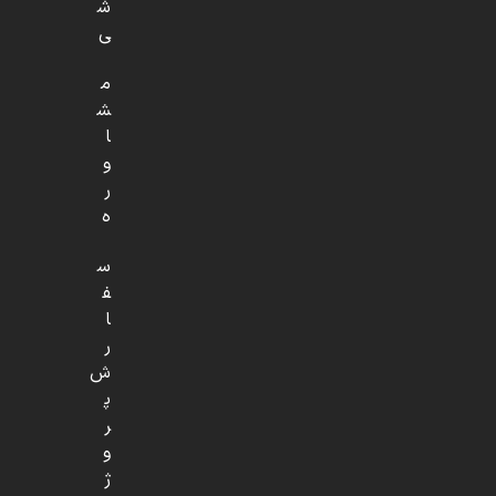
ش
ی
م
ش
ا
و
ر
ه
س
ف
ا
ر
ش
پ
ر
و
ژ