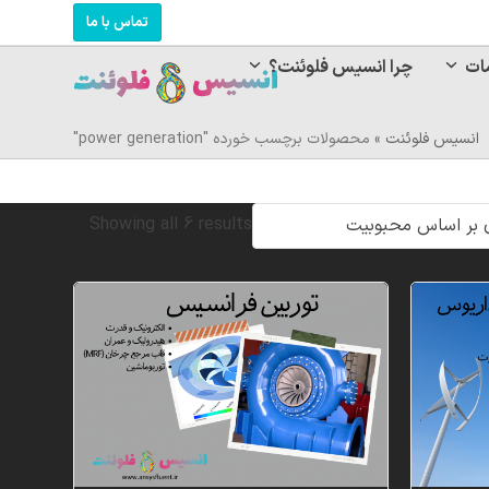
تماس با ما
ات
چرا انسیس فلوئنت؟
انسیس فلوئنت
»
محصولات برچسب خورده "power generation"
Sorted
Showing all 6 results
by
popularity