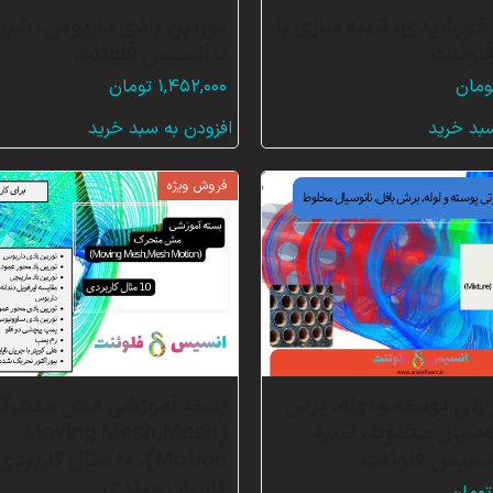
ورشیدی، شبیه سازی با
توربین بادی داریوس، شبی
لوئنت
با انسیس فلوئنت
ومان
۱,۴۵۲,۰۰۰
تومان
سبد خرید
افزودن به سبد خرید
فروش ویژه
رتی پوسته و لوله، برش
بسته آموزشی مش متحرک
نوسیال مخلوط، شبیه
(Moving Mesh,Mesh
انسیس فلوئنت
Motion)، 10 مثال کارب
کاربران مبتدی