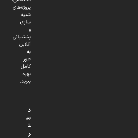
تخصصی،
پروژه‌های
شبیه
سازی
و
پشتیبانی
آنلاین
به
طور
کامل
بهره
ببرید.
د
س
ت
ر