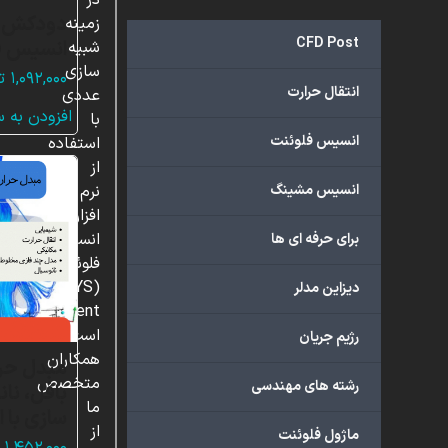
در
دودکش خ
زمینه
CFD Post
انسیس ف
شبیه
سازی
۱,۰۹۲,۰۰۰
ت
انتقال حرارت
عددی
افزودن به 
با
انسیس فلوئنت
استفاده
از
انسیس مشینگ
نرم
افزار
انسیس
برای حرفه ای ها
فلوئنت
(ANSYS
دیزاین مدلر
Fluent)
است.
رژیم جریان
همکاران
مبدل حرا
متخصص
رشته های مهندسی
بافل، نا
ما
سازی با 
از
ماژول فلوئنت