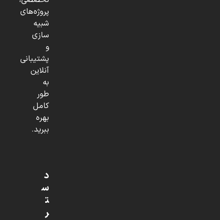
تخصصی،
پروژه‌های
شبیه
سازی
و
پشتیبانی
آنلاین
به
طور
کامل
بهره
ببرید.
د
س
ت
ر