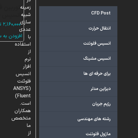
در
توربین ف
زمینه
CFD Post
انسیس ف
شبیه
سازی
۲,۱۶۰,۰۰۰
ت
انتقال حرارت
عددی
افزودن به 
با
انسیس فلوئنت
استفاده
از
انسیس مشینگ
نرم
افزار
انسیس
برای حرفه ای ها
فلوئنت
(ANSYS
دیزاین مدلر
Fluent)
است.
رژیم جریان
همکاران
متخصص
رشته های مهندسی
ما
از
ماژول فلوئنت