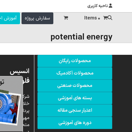
ناحیه کاربری
0 Items
سفارش پروژه
آموزش ا
potential energy
محصولات رایگان
انسیس
محصولات آکادمیک
فلوئنت
محصولات صنعتی
شرکت
بسته های آموزشی
خلاق
اعتبار سنجی مقاله
پردازشگران
مهر،
دوره های آموزشی
متخصص