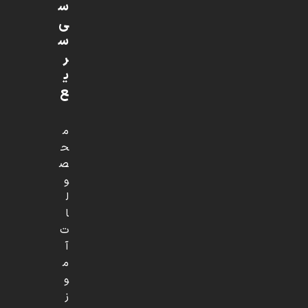
س
ی
س
ر
ی
ع
م
ح
ص
و
ل
ا
ت
آ
م
و
ز