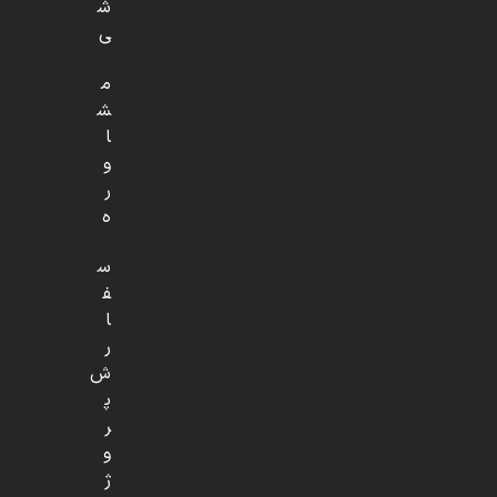
ش
ی
م
ش
ا
و
ر
ه
س
ف
ا
ر
ش
پ
ر
و
ژ