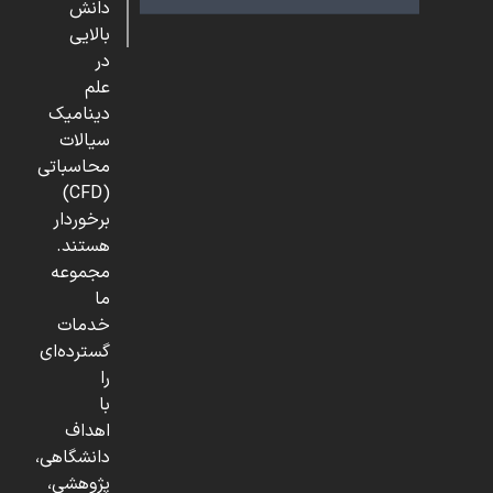
دانش
بالایی
در
علم
دینامیک
سیالات
محاسباتی
(CFD)
برخوردار
هستند.
مجموعه
ما
خدمات
گسترده‌ای
را
با
اهداف
دانشگاهی،
پژوهشی،