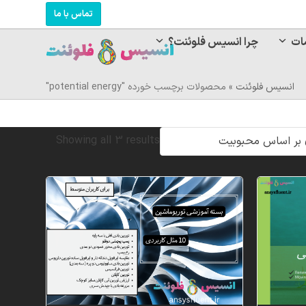
تماس با ما
ات
چرا انسیس فلوئنت؟
انسیس فلوئنت
»
محصولات برچسب خورده "potential energy"
Sorted
Showing all 3 results
by
popularity