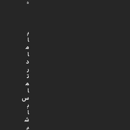
ه
ب
ا
م
ا
د
ر
ت
م
ا
س
ب
ا
ش
ی