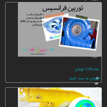
شبیه
سازی
و
پشتیبانی
آنلاین
به
طور
کامل
بهره
ببرید.
توربین فرانسیس، شبیه سازی با انسیس فلوئنت
۲,۱۶۰,۰۰۰
تومان
د
افزودن به سبد خرید
س
ت
ر
س
ی