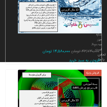
برای
شرکت
پردازشگران
صنعت
سیال
و
سازه
بسته آموزشی مدل VOF جریان چند فازی، 10 مثال
مهر
کاربردی برای کاربران متخصص
محفوظ
است.
قیمت
قیمت
۴۳,۷۴۰,۰۰۰
تومان
۱۴,۵۸۰,۰۰۰
تومان
تماس
اصلی:
فعلی:
با ما
افزودن به سبد خرید
۴۳,۷۴۰,۰۰۰ تومان
۱۴,۵۸۰,۰۰۰ تومان.
بود.
فروش ویژه