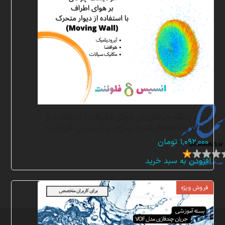
ن
م
ا
د
ه
ا
اثر دیسک چرخان بر هوای اطراف با استفاده از
Moving Wall، شبیه سازی با انسیس فلوئنت
۱,۰۹۲,۰۰۰
تومان
افزودن به سبد خرید
فروش ویژه
تمامی
حقوق