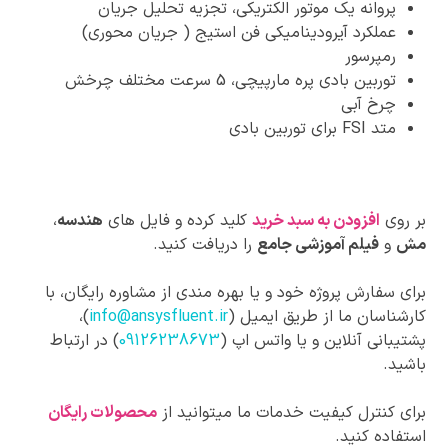
پروانه یک موتور الکتریکی، تجزیه تحلیل جریان
عملکرد آیرودینامیکی فن استیج ( جریان محوری)
رمپرسور
توربین بادی پره مارپیچی، 5 سرعت مختلف چرخش
چرخ آبی
متد FSI برای توربین بادی
بر روی
افزودن به سبد خرید
کلید کرده و فایل های
هندسه
،
مش
و
فیلم آموزشی جامع
را دریافت کنید.
برای سفارش پروژه خود و یا بهره مندی از مشاوره رایگان، با
کارشناسان ما از طریق ایمیل (
info@ansysfluent.ir
)،
پشتیبانی آنلاین و یا واتس اپ (
09126238673
) در ارتباط
باشید.
برای کنترل کیفیت خدمات ما میتوانید از
محصولات رایگان
استفاده کنید.