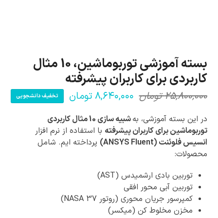
بسته آموزشی توربوماشین، 10 مثال
کاربردی برای کاربران پیشرفته
۲۵,۸۰۰,۰۰۰
تومان
۸,۶۴۰,۰۰۰
تومان
تخفیف دانشجویی
قیمت
قیمت
فعلی:
اصلی:
در این بسته آموزشی، به
شبیه سازی 10 مثال کاربردی
۸,۶۴۰,۰۰۰ تومان.
۲۵,۸۰۰,۰۰۰ تومان
توربوماشین برای کاربران پیشرفته
با استفاده از نرم افزار
انسیس فلوئنت (ANSYS Fluent)
پرداخته ایم. شامل
بود.
محصولات:
توربین بادی ارشمیدس (AST)
توربین آبی محور افقی
کمپرسور جریان محوری (روتور NASA 37)
مخزن مخلوط کن (میکسر)