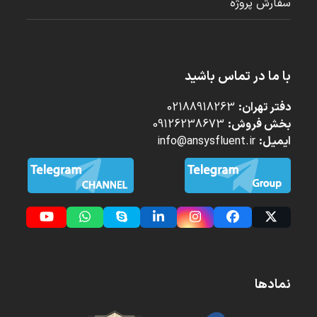
سفارش پروژه
با ما در تماس باشید
دفتر تهران:
02188918263
بخش فروش:
09126238673
ایمیل:
info@ansysfluent.ir
YouTube
Whatsapp
Skype
LinkedIn
Instagram
Facebook
Twitter
(deprecated)
نمادها