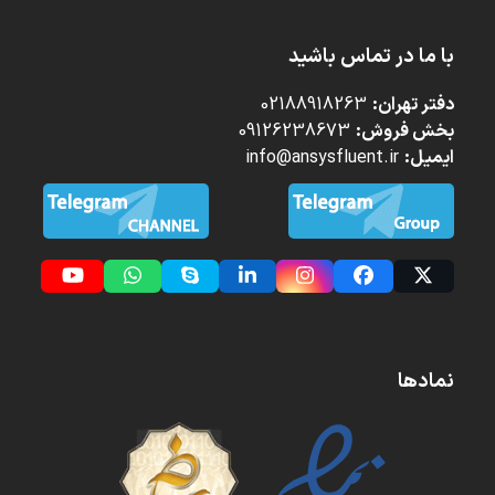
با ما در تماس باشید
دفتر تهران:
02188918263
بخش فروش:
09126238673
ایمیل:
info@ansysfluent.ir
YouTube
Whatsapp
Skype
LinkedIn
Instagram
Facebook
Twitter
(deprecated)
نمادها