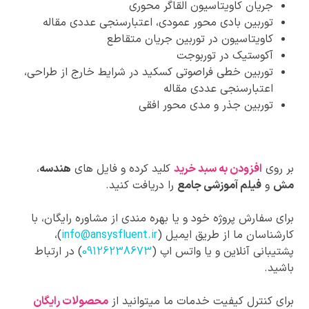
جریان کاویتاسیون القاگر محوری
توربین بادی محور عمودی، اعتبارسنجی عددی مقاله
کاویتاسیون در توربین جریان متقاطع
آکوستیک در توربوجت
توربین خطی فراصوتی کسکید در شرایط خارج از طراحی،
اعتبارسنجی عددی مقاله
توربین جذر و مدی محور افقی
بر روی
افزودن به سبد خرید
کلید کرده و فایل های
هندسه
،
مش
و
فیلم آموزشی جامع
را دریافت کنید.
برای سفارش پروژه خود و یا بهره مندی از مشاوره رایگان، با
کارشناسان ما از طریق ایمیل (
info@ansysfluent.ir
)،
پشتیبانی آنلاین و یا واتس اپ (
09126238673
) در ارتباط
باشید.
برای کنترل کیفیت خدمات ما میتوانید از
محصولات رایگان