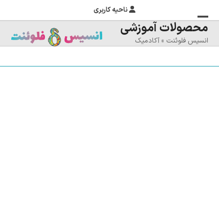
ناحیه کاربری
محصولات آموزشی
منوی
بستن
انسیس فلوئنت
»
آکادمیک
منوی
موبایل
را
موبایل
تغییر
دهید