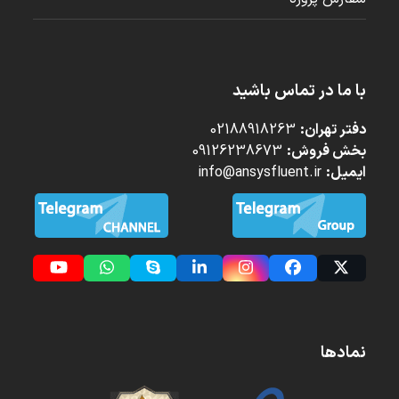
با ما در تماس باشید
دفتر تهران:
02188918263
بخش فروش:
09126238673
ایمیل:
info@ansysfluent.ir
YouTube
Whatsapp
Skype
LinkedIn
Instagram
Facebook
Twitter
(deprecated)
نمادها