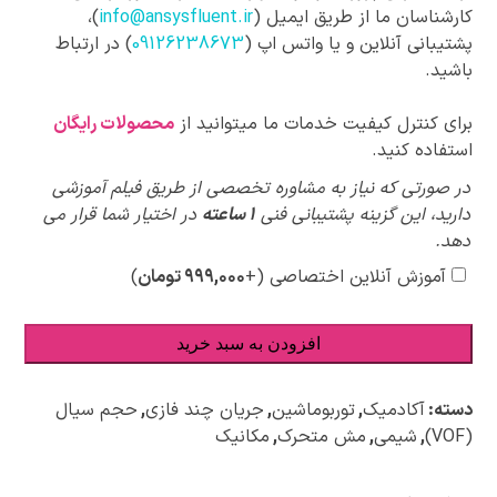
کارشناسان ما از طریق ایمیل (
info@ansysfluent.ir
)،
پشتیبانی آنلاین و یا واتس اپ (
09126238673
) در ارتباط
باشید.
برای کنترل کیفیت خدمات ما میتوانید از
محصولات رایگان
استفاده کنید.
پیشنهادات
در صورتی که نیاز به مشاوره تخصصی از طریق فیلم آموزشی
ویژه
دارید، این گزینه پشتیبانی فنی
1 ساعته
در اختیار شما قرار می
دهد.
آموزش آنلاین اختصاصی
(+
۹۹۹,۰۰۰
تومان
)
افزودن به سبد خرید
دسته:
آکادمیک
,
توربوماشین
,
جریان چند فازی
,
حجم سیال
(VOF)
,
شیمی
,
مش متحرک
,
مکانیک