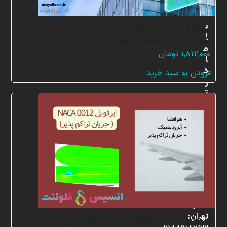
ب
نمای دو پوسته دارای سایه انداز با مدل تشعشع،
ا
شبیه سازی با انسیس فلوئنت
م
۱,۸۱۲,۰۰۰
تومان
ا
د
افزودن به سبد خرید
ر
ت
م
ا
س
ب
ا
ش
ی
د
دفتر
تهران:
ایرفویل NACA 0012 (جریان تراکم پذیر)، شبیه سازی