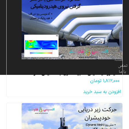
برای
شرکت
پردازشگران
صنعت
سیال
و
سازه
مهر
محفوظ
است.
خط لوله فراساحلی با در نظر گرفتن نیروی
تماس
با ما
هیدرودینامیکی،شبیه سازی با انسیس فلوئنت
۱,۸۱۲,۰۰۰
تومان
افزودن به سبد خرید