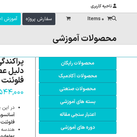
ناحیه کاربری
0 Items
سفارش پروژه
آموزش ا
محصولات آموزشی
پراکندگی
محصولات رایگان
دلیل عط
محصولات آکادمیک
فلوئنت
محصولات صنعتی
۵۴۴,۰۰۰
بسته های آموزشی
در این پ
اعتبار سنجی مقاله
آسانسور
فلوئنت (SYS Fluent
دوره های آموزشی
هندسه سه