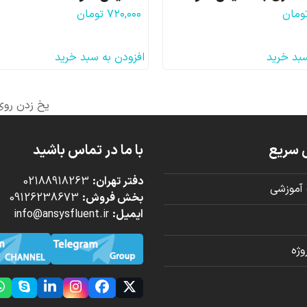
ومان
۷۲۰,۰۰۰
تومان
سبد خرید
افزودن به سبد خرید
یخ زدن روی
next
post:
 سریع
با ما در تماس باشید
دفتر تهران:
02188918263
آموزشی
بخش فروش:
09126238673
ایمیل:
info@ansysfluent.ir
ژه
kype
LinkedIn
Instagram
Facebook
Twitter