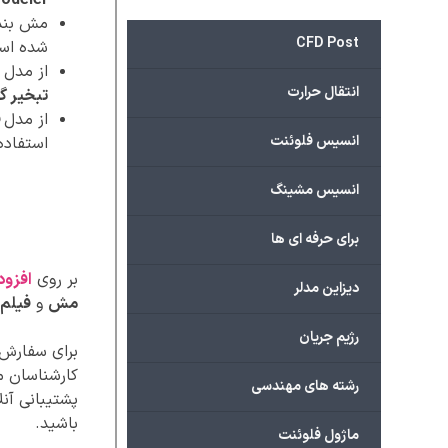
odeler
مش بندی 
CFD Post
شده است و 
از مدل
ان
انتقال حرارت
تبخیر گو
از مدل
ف
انسیس فلوئنت
استفاده 
انسیس مشینگ
برای حرفه ای ها
بر روی
افزود
دیزاین مدلر
مش
و
فیلم 
رژیم جریان
برای سفارش پ
کارشناسان ما
رشته های مهندسی
پشتیبانی آنل
باشید.
ماژول فلوئنت