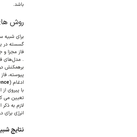
باشد.
روش های
برای شبیه سازی حا
گسسته در یک
فاز مجزا و ج
.
مدل‌های فی
برهمکنش دو 
پیوسته،
ادغام (
ence
با پیروی از 
تعیین می کن
لازم به ذکر
انرژی برای د
نتایج شبیه