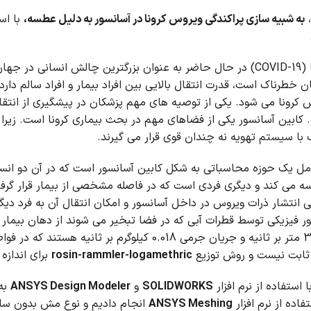
،
به شبیه سازی پراکندگی ویروس کرونا در آسانسور به دلیل عطسه،
با است
اخته شده است.
 خطرناک است، قدرت انتقال بالایی بین افراد بیمار و افراد سالم دارد.
س کرونا می شود.
یکی از توصیه های مهم پزشکان در پیشگیری از انتقال
کابین آسانسور یکی از فضاهای مهم در بحث بیماری کرونا است.
زیرا
ا سیستم تهویه نه چندان قوی قرار می گیرند
.
ل یک حوزه محاسباتی به شکل کابین آسانسور است که در آن دو انس
ه می کند و دیگری فردی است که در فاصله مشخصی از بیمار قرار گرفته
ی انتشار ذرات ویروس در داخل آسانسور و امکان انتقال آن به فرد دیگ
ور فیزیکی توسط قطرات آبی که در فضا تبخیر می شوند از دهان بیمار
ثابت نیست و روش توزیع
rosin-rammler-logamethric
برای اندازه
استفاده از نرم افزار
SOLIDWORKS
و
ANSYS Design Modeler
به
فاده از نرم افزار
ANSYS Meshing
انجام دادیم و نوع مش بدون سا