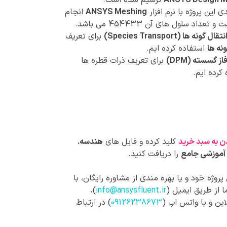
ANSYS Design M
ترسیم شده است.
این پروژه با نرم افزار
ANSYS Meshing
انجام
تعداد سلول های آن 454433 می باشد.
تقال گونه ها (Species Transport)
برای تعریف
نه ها
استفاده کرده ایم.
از گسسته (DPM)
برای تعریف ذرات قطره ها
کرده ایم.
ن به سبد خرید
کلید کرده و فایل های
هندسه
،
آموزشی جامع
را دریافت کنید.
روژه خود و یا بهره مندی از مشاوره رایگان، با
 از طریق ایمیل (
info@ansysfluent.ir
)،
این و یا واتس اپ (
09126238673
) در ارتباط