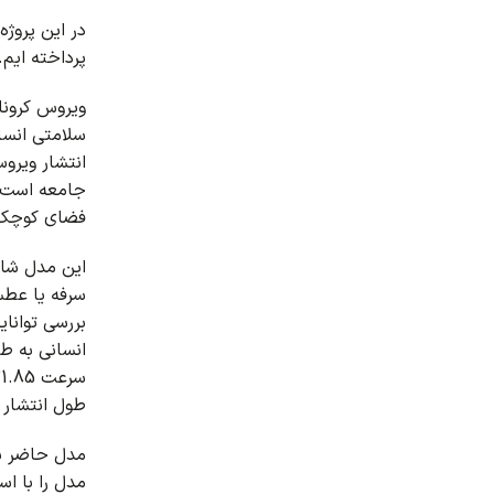
در این پروژه
پرداخته ایم.
ویروس کرونا (COVID-19) در حال حاضر به عنوان بزرگترین چالش انسانی در جهان شن
سلامتی انسان
انتشار ویرو
جامعه است.
فضای کوچک ب
این مدل شام
سرفه یا عطس
بررسی توانای
انسانی به ط
سرعت 31.85 متر بر ثانیه و جریان جرمی 0.018 کیلوگرم بر ثانیه هستند که در فواصل 0 تا 0.1 ثانیه ساطع می شوند.
طول انتشار 
مدل حاضر با 
مدل را با است