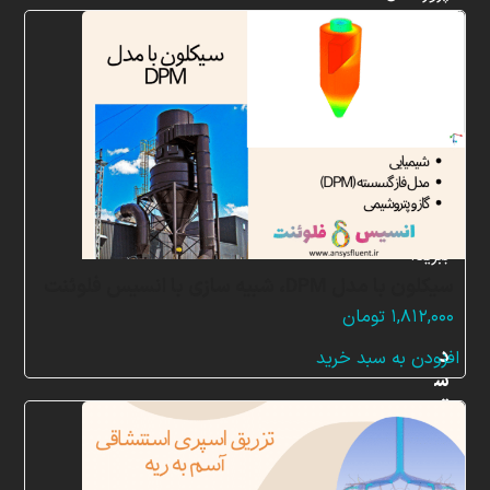
شبیه
سازی
و
پشتیبانی
آنلاین
به
طور
کامل
بهره
ببرید.
سیکلون با مدل DPM، شبیه سازی با انسیس فلوئنت
۱,۸۱۲,۰۰۰
تومان
د
افزودن به سبد خرید
س
ت
ر
س
ی