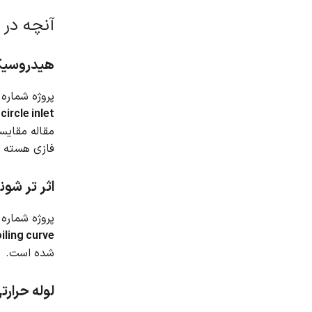
آنچه در 
هیدروسیکل
پروژه شماره 1 جریان دو فازی هوا و آب در داخل یک هیدروسیکلون را شبیه سازی می کن
rcle inlet,
مقاله مقایس
فازی هسته آب
اثر تر ش
پروژه شماره 2 جوشش هسته در داخل یک کانال عمودی را شبیه سازی می کن
iling curve
شده است.
لوله حرارتی