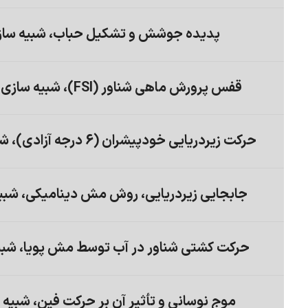
پدیده جوشش و تشکیل حباب، شبیه سازی
قفس پرورش ماهی شناور (FSI)، شبیه سازی عددی با انسیس فلوئنت
حرکت زیردریایی خودپیشران (6 درجه آزادی)، شبیه سازی با انسیس فلوئنت
جابجایی زیردریایی، روش مش دینامیکی، شبی
حرکت کشتی شناور در آب توسط مش پویا، شبی
موج نوسانی و تأثیر آن بر حرکت فین، شبیه