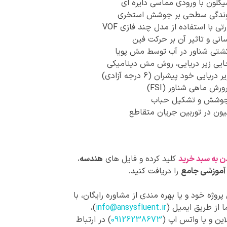
کلون با ورودی مماسی دایره ای
شوندگی سطحی بر جوشش استخری
رتی با استفاده از مدل چند فازی VOF
انی و تاثیر آن بر حرکت فین
تی شناور در آب توسط مش پویا
ایی زیر دریایی، روش مش دینامیکی
ریایی خود پیشران (6 درجه آزادی)
ش ماهی شناور (FSI)
جوشش و تشکیل حباب
یون در توربین جریان متقاطع
ن به سبد خرید
کلید کرده و فایل های
هندسه
،
آموزشی جامع
را دریافت کنید.
روژه خود و یا بهره مندی از مشاوره رایگان، با
 از طریق ایمیل (
info@ansysfluent.ir
)،
این و یا واتس اپ (
09126238673
) در ارتباط