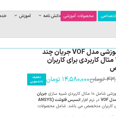
ختصاصی
محصولات آموزشی
دانش نامه
آموزش
خدم
بسته آموزشی مدل VOF جریان چند
فازی، 10 مثال کاربردی برای کاربران
ص
۴۳,
تومان
۱۴,۵۸۰,۰۰۰
تومان
تخفیف
قی
قی
دانشجویی
فع
اص
 مثال کاربردی شبیه سازی
جریان
ل VOF
در نرم افزار
انسیس فلوئنت (ANSYS
,۰۰۰
 کاربران متخصص می باشد. شامل محصولات:
بود