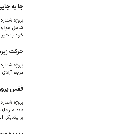
جا به جای
پروژه شماره 6 حرکت یک زیردریایی در آب را با استفاده از روش Dynamic Mesh شبیه سازی می کن
شامل هوا و 
خود (محور x) بچرخد و در درجات دیگر محدود است و حرکت گذرا یا چرخشی ندارد، برای تعریف این نوع حرکت از UDF استفاده کرده ایم.
حرکت زیردریایی
پروژه شماره 7 حرکت یک زیردریایی خودکششی را که روی سطح آب شناور است با روش مش دینامیکی شبیه سازی می ک
درجه آزادی شام
قفس پرورش 
پروژه شماره 8 یک قفس ماهی شناور روی سطح آب دریا را با استفاده از روش برهمکنش جامد سیال (FSI) شبیه سازی می ک
باید مرزهای قفس ر
بر یکدیگر، ا
پدیده جو