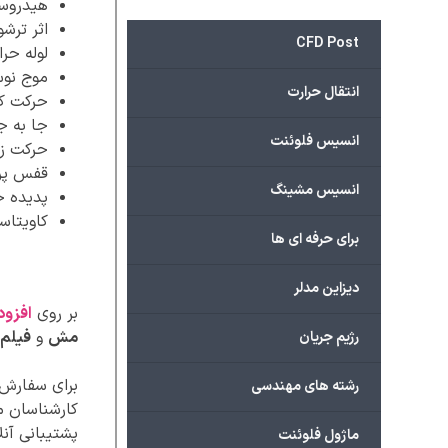
هیدروسی
اثر تر
CFD Post
لوله حرا
موج نوس
انتقال حرارت
حرکت کش
جا به ج
انسیس فلوئنت
حرکت زیر د
قفس پرور
انسیس مشینگ
پدیده 
کاویتاس
برای حرفه ای ها
دیزاین مدلر
بر روی
افزود
مش
و
فیلم 
رژیم جریان
برای سفارش پ
رشته های مهندسی
کارشناسان ما
پشتیبانی آنل
ماژول فلوئنت