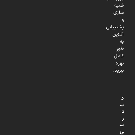
شبیه
سازی
و
پشتیبانی
آنلاین
به
طور
کامل
بهره
ببرید.
د
س
ت
ر
س
ی