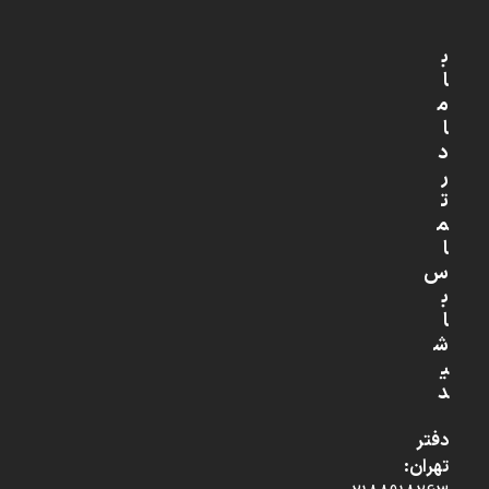
ب
ا
م
ا
د
ر
ت
م
ا
س
ب
ا
ش
ی
د
دفتر
تهران: