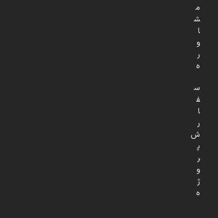
م
ش
ا
و
ر
ه
س
ف
ا
ر
ش
پ
ر
و
ژ
ه