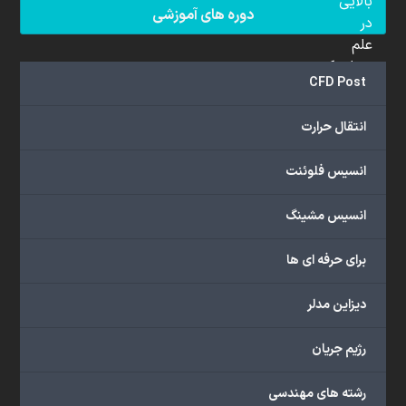
بالایی
دوره های آموزشی
در
علم
دینامیک
CFD Post
سیالات
محاسباتی
انتقال حرارت
(CFD)
برخوردار
انسیس فلوئنت
هستند.
مجموعه
انسیس مشینگ
ما
خدمات
برای حرفه ای ها
گسترده‌ای
را
با
دیزاین مدلر
اهداف
دانشگاهی،
رژیم جریان
پژوهشی،
صنعتی
رشته های مهندسی