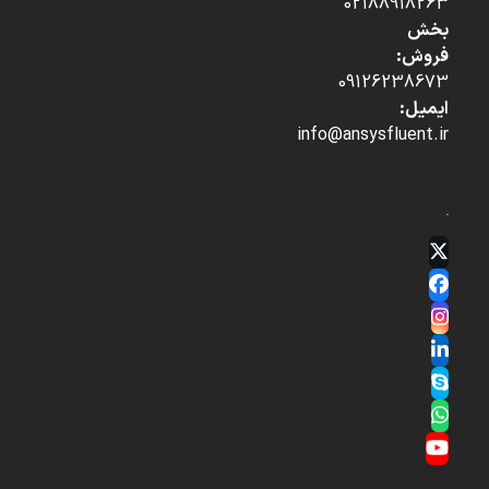
02188918263
بخش
فروش:
09126238673
ایمیل:
info@ansysfluent.ir
Twitter
(deprecated)
Facebook
Instagram
LinkedIn
Skype
Whatsapp
YouTube