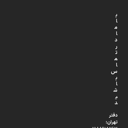
ب
ا
م
ا
د
ر
ت
م
ا
س
ب
ا
ش
ی
د
دفتر
تهران: