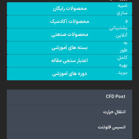
شبیه
محصولات رایگان
سازی
و
محصولات آکادمیک
پشتیبانی
محصولات صنعتی
آنلاین
به
بسته های آموزشی
طور
کامل
اعتبار سنجی مقاله
بهره
ببرید.
دوره های آموزشی
CFD Post
د
س
انتقال حرارت
ت
ر
انسیس فلوئنت
س
ی