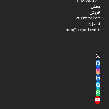
02188918263
بخش
فروش:
09126238673
ایمیل:
info@ansysfluent.ir
Twitter
(deprecated)
Facebook
Instagram
LinkedIn
Skype
Whatsapp
YouTube