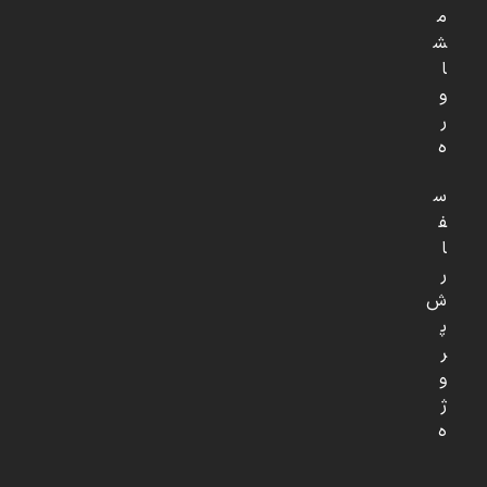
م
ش
ا
و
ر
ه
س
ف
ا
ر
ش
پ
ر
و
ژ
ه