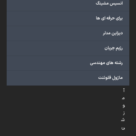
س
انسیس مشینگ
ر
ی
برای حرفه ای ها
ع
دیزاین مدلر
م
ح
رژیم جریان
ص
و
رشته های مهندسی
ل
ا
ماژول فلوئنت
ت
آ
م
و
ز
ش
ی