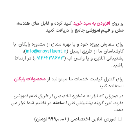
بر روی
افزودن به سبد خرید
کلید کرده و فایل های
هندسه
،
مش
و
فیلم آموزشی جامع
را دریافت کنید.
برای سفارش پروژه خود و یا بهره مندی از مشاوره رایگان، با
کارشناسان ما از طریق ایمیل (
info@ansysfluent.ir
)،
پشتیبانی آنلاین و یا واتس اپ (
09126238673
) در ارتباط
باشید.
برای کنترل کیفیت خدمات ما میتوانید از
محصولات رایگان
استفاده کنید.
پیشنهادات
در صورتی که نیاز به مشاوره تخصصی از طریق فیلم آموزشی
ویژه
دارید، این گزینه پشتیبانی فنی
1 ساعته
در اختیار شما قرار می
دهد.
آموزش آنلاین اختصاصی
(+
۹۹۹,۰۰۰
تومان
)