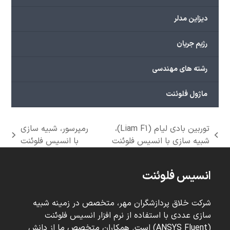
دیزاین مدلر
رژیم جریان
رشته های مهندسی
ماژول فلوئنت
توربین بادی لیام (Liam F1)،
رمپرسور، شبیه سازی
next
previous
شبیه سازی با انسیس فلوئنت
با انسیس فلوئنت
post:
post:
انسیس فلوئنت
شرکت خلاق پردازشگران مهر، متخصص در زمینه شبیه
سازی عددی با استفاده از نرم افزار انسیس فلوئنت
(ANSYS Fluent) است. همکاران متخصص ما از دانش