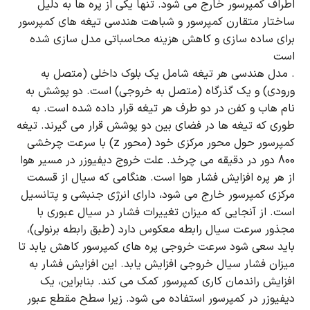
اطراف کمپرسور خارج می شود.
تنها یکی از پره ها به دلیل
ساختار متقارن کمپرسور و شباهت هندسی تیغه های کمپرسور
برای ساده سازی و کاهش هزینه محاسباتی مدل سازی شده
است
.
مدل هندسی هر تیغه شامل یک بلوک داخلی (متصل به
ورودی) و یک گذرگاه (متصل به خروجی) است.
دو پوشش به
نام هاب و کفن در دو طرف هر تیغه قرار داده شده است.
به
طوری که تیغه ها در فضای بین دو پوشش قرار می گیرند.
تیغه
کمپرسور حول محور مرکزی خود (محور z) با سرعت چرخشی
800 دور در دقیقه می چرخد.
علت خروج دیفیوزر در مسیر هوا
از هر پره افزایش فشار هوا است.
هنگامی که سیال از قسمت
مرکزی کمپرسور خارج می شود، دارای انرژی جنبشی و پتانسیل
است.
از آنجایی که میزان تغییرات فشار در سیال عبوری با
مجذور سرعت سیال رابطه معکوس دارد (طبق رابطه برنولی)،
باید سعی شود سرعت خروجی پره های کمپرسور کاهش یابد تا
میزان فشار سیال خروجی افزایش یابد.
این افزایش فشار به
افزایش راندمان کاری کمپرسور کمک می کند.
بنابراین، یک
دیفیوزر در کمپرسور استفاده می شود.
زیرا سطح مقطع عبور