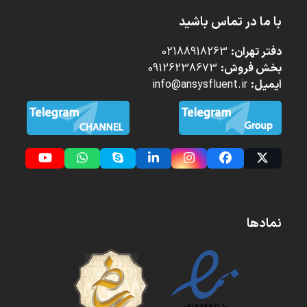
با ما در تماس باشید
دفتر تهران:
02188918263
بخش فروش:
09126238673
ایمیل:
info@ansysfluent.ir
YouTube
Whatsapp
Skype
LinkedIn
Instagram
Facebook
Twitter
(deprecated)
نمادها