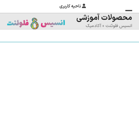
ناحیه کاربری
محصولات آموزشی
منوی
بستن
انسیس فلوئنت
»
آکادمیک
منوی
موبایل
را
موبایل
تغییر
دهید