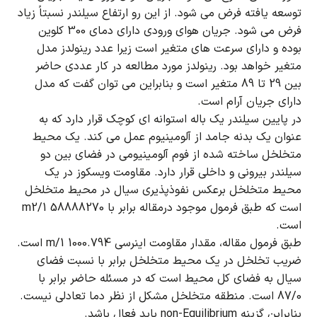
توسعه یافته فرض می شود.
از این رو ارتفاع سیلندر نسبتاً زیاد
فرض می شود.
جریان هوای ورودی دارای دمای 300 کلوین
بوده و دارای سرعت های متغیر است زیرا عدد رینولدز مدل
متغیر خواهد بود.
رینولدز مورد مطالعه در کار عددی حاضر
بین 29 تا 89 متغیر است و بنابراین می توان گفت که مدل
دارای جریان آرام است.
در پایین سیلندر یک باله استوانه ای کوچک قرار دارد که به
عنوان یک بدنه جامد از آلومینیوم عمل می کند.
یک محیط
متخلخل ساخته شده از فوم آلومینیومی در فضای بین دو
سیلندر بیرونی و داخلی قرار دارد.
مقاومت ویسکوز در یک
محیط متخلخل برعکس نفوذپذیری سیال در محیط متخلخل
است که طبق فرمول موجود درمقاله برابر با 58888270 1/m2
است.
طبق فرمول مقاله، مقدار مقاومت اینرسی 1000.794 1/m است.
ضریب تخلخل در یک محیط متخلخل برابر با نسبت فضای
سیال به فضای کل محیط است که در مسئله حاضر برابر با
87/0 است.
منطقه متخلخل مشکل از نظر دما تعادلی نیست.
بنابراین گزینه non-Equilibrium باید فعال باشد.