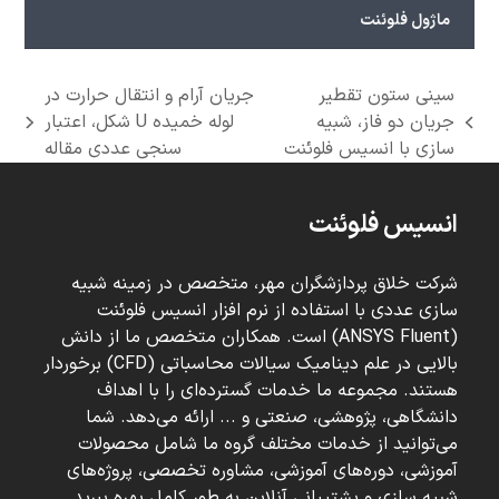
ماژول فلوئنت
سینی ستون تقطیر
جریان آرام و انتقال حرارت در
جریان دو فاز، شبیه
لوله خمیده U شکل، اعتبار
next
previous
سازی با انسیس فلوئنت
سنجی عددی مقاله
post:
post:
انسیس فلوئنت
شرکت خلاق پردازشگران مهر، متخصص در زمینه شبیه
سازی عددی با استفاده از نرم افزار انسیس فلوئنت
(ANSYS Fluent) است. همکاران متخصص ما از دانش
بالایی در علم دینامیک سیالات محاسباتی (CFD) برخوردار
هستند. مجموعه ما خدمات گسترده‌ای را با اهداف
دانشگاهی، پژوهشی، صنعتی و ... ارائه می‌دهد. شما
می‌توانید از خدمات مختلف گروه ما شامل محصولات
آموزشی، دوره‌های آموزشی، مشاوره تخصصی، پروژه‌های
شبیه سازی و پشتیبانی آنلاین به طور کامل بهره ببرید.