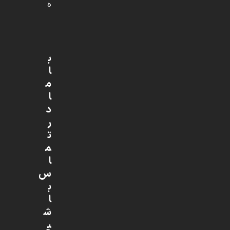
ه
ب
ا
م
ا
د
ر
ت
م
ا
س
ب
ا
ش
ی