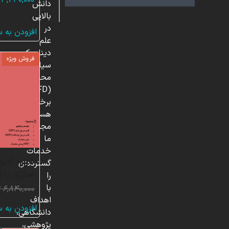
۳,۲۴۰,۰۰۰
دانش
بالایی
در
افزودن به 
علم
دینامیک
فروش ویژه
سیالات
محاسباتی
(CFD)
برخوردار
هستند.
مجموعه
ما
خدمات
دوره آمو
گسترده‌ای
سازی با 
را
با
۶,۸۴۰,۰۰۰
ت
اهداف
افزودن به 
دانشگاهی،
پژوهشی،