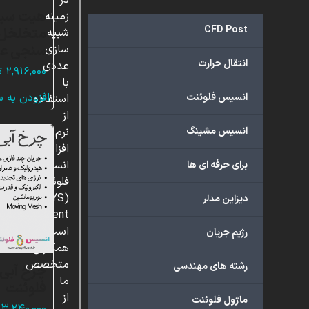
در
هیت سین
زمینه
CFD Post
متخلخل غ
شبیه
سنجی عد
سازی
انتقال حرارت
عددی
۲,۹۱۶,۰۰۰
ت
با
افزودن به 
انسیس فلوئنت
استفاده
از
انسیس مشینگ
نرم
افزار
انسیس
برای حرفه ای ها
فلوئنت
(ANSYS
دیزاین مدلر
Fluent)
است.
رژیم جریان
همکاران
متخصص
رشته های مهندسی
چرخ آبی،
ما
فلوئنت
از
ماژول فلوئنت