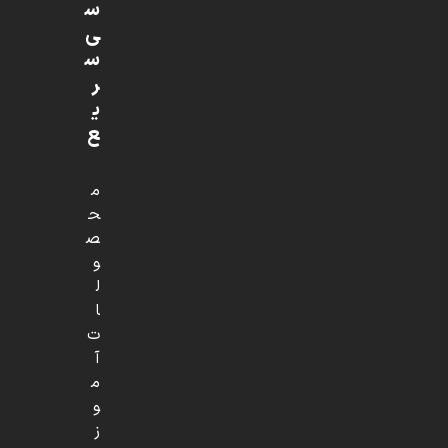
س
ی
س
ر
ی
ع
م
ح
ص
و
ل
ا
ت
آ
م
و
ز