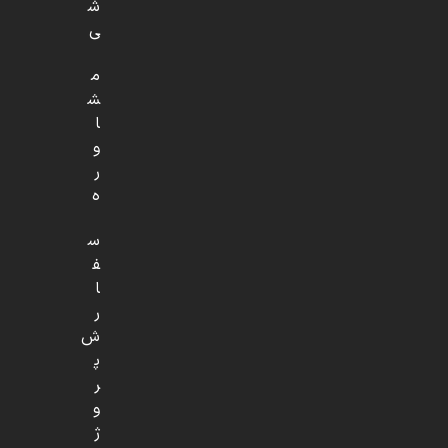
ش
ی
م
ش
ا
و
ر
ه
س
ف
ا
ر
ش
پ
ر
و
ژ