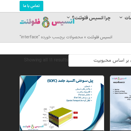
تماس با ما
ات
چرا انسیس فلوئنت؟
انسیس فلوئنت
»
محصولات برچسب خورده "interface"
Sorted
Showing all 11 results
by
popularity