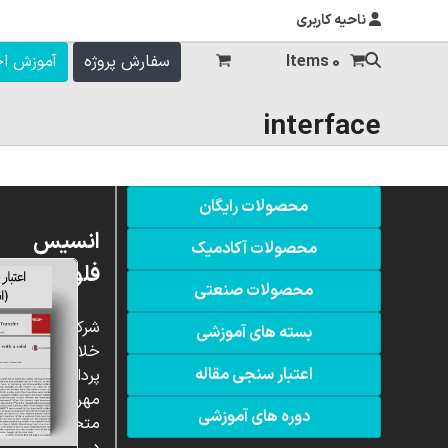
ناحیه کاربری
0 Items
سفارش پروژه
آموزش ا
interface
محصولات رایگان
انسیس
محصولات آکادمیک
فلوئنت
محصولات صنعتی
شرکت
بسته های آموزشی
خلاق
اعتبار سنجی مقاله
پردازشگران
مهر،
دوره های آموزشی
متخصص