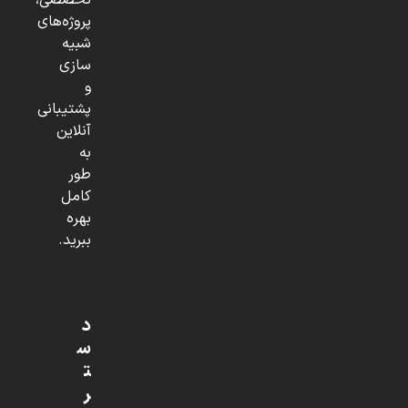
تخصصی،
پروژه‌های
شبیه
سازی
و
پشتیبانی
آنلاین
به
طور
کامل
بهره
ببرید.
د
س
ت
ر