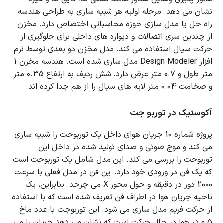
نشان می دهد.
مرحله اولیه هر شبیه سازی به طراحی هندسه
راه حل یا مدل سازی حوزه محاسباتی اختصاص دارد.
مخزن
از چندین سری اتصالات و دیواره های داخلی برای جلوگیری از
حرکت سیال استفاده می کند.
مدل مخزن دو بعدی توسط نرم
افزار Design Modeler مدل سازی شده است.
هندسه مخزن 1
متر طول و 0.7 متر عرض دارد.
شش ردیف به ارتفاع 0.35 متر
و ضخامت 0.04 متر لایه های سیال را از هم جدا کرده اند.
آکوستیک در توربو جت
پروژه شماره 10 جریان هوای داخل یک توربوجت را شبیه سازی
می کند و موج صوتی و صدای تولید شده در داخل این
توربوجت را بررسی می کند.
این مدل شامل یک توربوجت است
که یک فن در ورودی خود دارد.
این فن در مدل فعلی با سرعت
2000 دور در دقیقه و حول محور X می چرخد.
بنابراین، یک
ناحیه جریان هوا در اطراف فن تعریف شده است که با استفاده
از حرکت فریم مدل سازی می شود.
این توربوجت با عدد ماخ
0.5 در هوا در حال حرکت است که نشان می دهد جریان را می