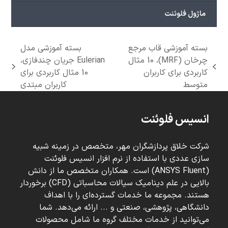
ماژول فلوئنت
بسته آموزشی قاب مرجع
بسته آموزشی مدل
چرخان (MRF)، 10 مثال
Eulerian جریان چندفازی،
next
previous
کاربردی برای کاربران
10 مثال کاربردی برای
post:
post:
متوسط
کاربران مبتدی
انسیس فلوئنت
شرکت خلاق پردازشگران مهر، متخصص در زمینه شبیه
سازی عددی با استفاده از نرم افزار انسیس فلوئنت
(ANSYS Fluent) است. همکاران متخصص ما از دانش
بالایی در علم دینامیک سیالات محاسباتی (CFD) برخوردار
هستند. مجموعه ما خدمات گسترده‌ای را با اهداف
دانشگاهی، پژوهشی، صنعتی و ... ارائه می‌دهد. شما
می‌توانید از خدمات مختلف گروه ما شامل محصولات