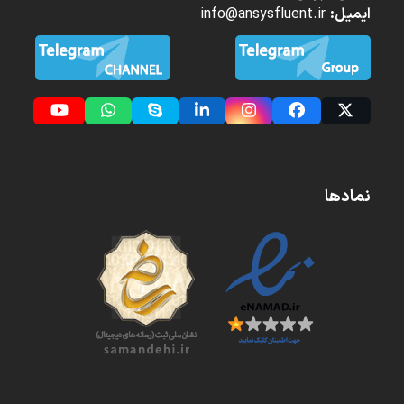
ایمیل:
info@ansysfluent.ir
YouTube
Whatsapp
Skype
LinkedIn
Instagram
Facebook
Twitter
(deprecated)
نمادها