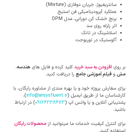
سانتریفیوژ، جریان دوفازی (Mixture)
عملکرد آیرودینامیکی فن استیج
برنج خشک کن دورانی، مدل DPM
اثر زلزله روی سد
اسلاشینگ در تانک
آکوستیک در توربوجت
بر روی
افزودن به سبد خرید
کلید کرده و فایل های
هندسه
،
مش
و
فیلم آموزشی جامع
را دریافت کنید.
برای سفارش پروژه خود و یا بهره مندی از مشاوره رایگان، با
کارشناسان ما از طریق ایمیل (
info@ansysfluent.ir
)،
پشتیبانی آنلاین و یا واتس اپ (
09126238673
) در ارتباط
باشید.
برای کنترل کیفیت خدمات ما میتوانید از
محصولات رایگان
استفاده کنید.