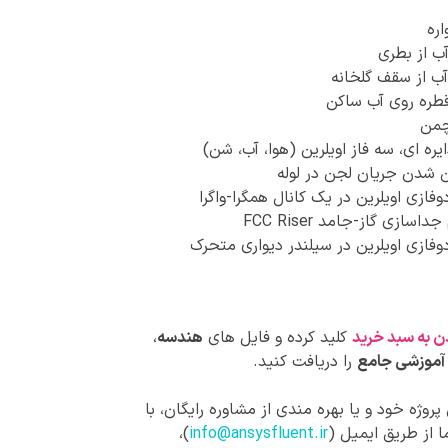
اره
ب از بطری
 از سقف گلخانه
طره روی آب ساکن
چمن
یره ای، سه فاز اویلرین (هوا، آب، شن)
 شدن جریان لجن در لوله
فازی اویلرین در یک کانال همگرا-واگرا
سازی گاز-جامد FCC Riser
وفازی اویلرین در سیلندر دیواری متحرک
ن به سبد خرید
کلید کرده و فایل های
هندسه
،
آموزشی جامع
را دریافت کنید.
روژه خود و یا بهره مندی از مشاوره رایگان، با
 از طریق ایمیل (
info@ansysfluent.ir
)،