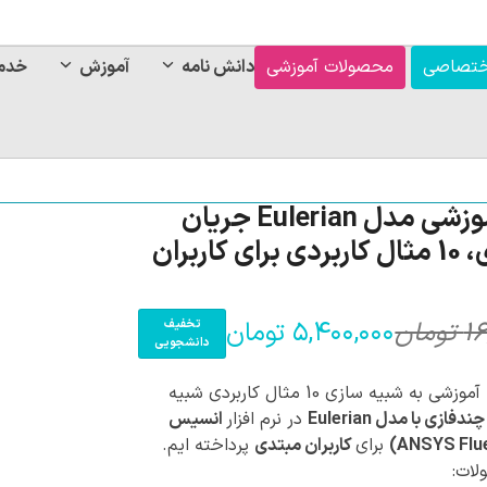
ختصاصی
محصولات آموزشی
دانش نامه
آموزش
خدم
بسته آموزشی مدل Eulerian جریان
چندفازی، 10 مثال کاربردی برای کاربران
۱۶
تومان
۵,۴۰۰,۰۰۰
تومان
تخفیف
قی
قی
دانشجویی
فع
اص
در این بسته آموزشی به شبیه سازی 10 مثال کاربردی شبیه
فازی با مدل Eulerian
در نرم افزار
انسیس
,۰۰۰
برای
کاربران مبتدی
پرداخته ایم.
بود
ات: