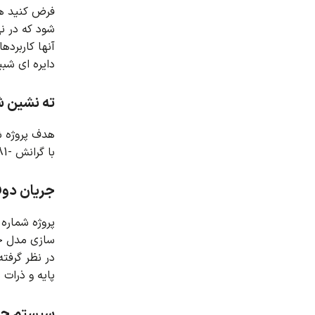
فرض کنید هر
شود که در ن
آنها کاربرده
دایره ای شب
ته نشین ش
هدف پروژه شماره 7 شبیه سازی ته نشین شدن ج
با گرانش -9.81 m/s-2 در محور y وارد دامنه محاسباتی شده است.
جریان دوفا
پروژه شماره 8 جریان دو فازی را به صورت ذرات محلول در یک سیال معین در کانالی با ساختار همگرا-واگرا شبیه سازی کرده ا
سازی مدل حا
در نظر گرفت
پایه و ذرات محلول آن با سر
سیستم جداساز