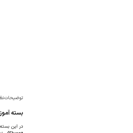
توضیحات
نظر
بسته آموزشی مدل Eulerian جریان چندفازی
در این بسته آموزشی ب