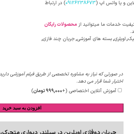
این و یا واتس اپ (
09126238673
) در ارتباط
کیفیت خدمات ما میتوانید از
محصولات رایگان
.
یک
,
اویلری
,
بسته های آموزشی
,
جریان چند فازی
,
پیشنهادات
در صورتی که نیاز به مشاوره تخصصی از طریق فیلم آموزشی دارید،
ویژه
اختیار شما قرار می دهد.
آموزش آنلاین اختصاصی
(+
۹۹۹,۰۰۰
تومان
)
افزودن به سبد خرید
جریان دوفازی اویلرین در سیلندر دیواری متحرک،