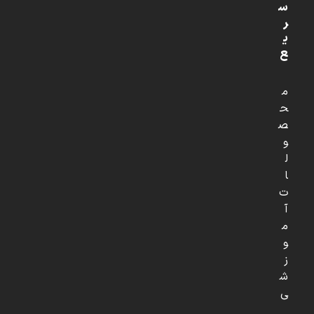
س
ر
ی
ع
م
ح
ص
و
ل
ا
ت
آ
م
و
ز
ش
ی