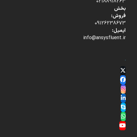
02188918263
بخش
فروش:
09126238673
ایمیل:
info@ansysfluent.ir
Twitter
(deprecated)
Facebook
Instagram
LinkedIn
Skype
Whatsapp
YouTube