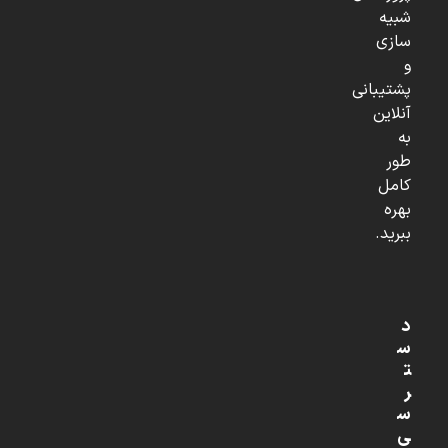
شبیه
سازی
و
پشتیبانی
آنلاین
به
طور
کامل
بهره
ببرید.
د
س
ت
ر
س
ی