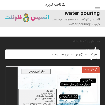
ناحیه کاربری
water pouring
منوی
بستن
انسیس فلوئنت
»
محصولات برچسب
منوی
موبایل
خورده "water pouring"
را
موبایل
تغییر
نمایش یک نتیجه
دهید
انسیس
فلوئنت
شرکت
فروش ویژه
خلاق
پردازشگران
مهر،
متخصص
در
زمینه