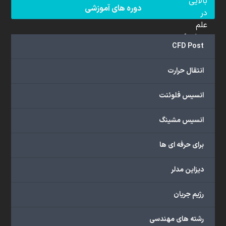
بالایی
دوره های آموزشی
در
علم
دینامیک
CFD Post
سیالات
محاسباتی
انتقال حرارت
(CFD)
برخوردار
انسیس فلوئنت
هستند.
مجموعه
انسیس مشینگ
ما
خدمات
برای حرفه ای ها
گسترده‌ای
را
با
دیزاین مدلر
اهداف
دانشگاهی،
رژیم جریان
پژوهشی،
صنعتی
رشته های مهندسی