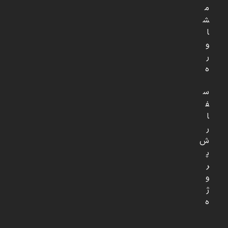
م
ش
ا
و
ر
ه
س
ف
ا
ر
ش
پ
ر
و
ژ
ه