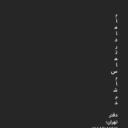
ب
ا
م
ا
د
ر
ت
م
ا
س
ب
ا
ش
ی
د
دفتر
تهران: