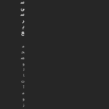
س
ی
س
ر
ی
ع
م
ح
ص
و
ل
ا
ت
آ
م
و
ز