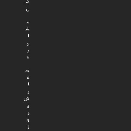
ش
ی
م
ش
ا
و
ر
ه
س
ف
ا
ر
ش
پ
ر
و
ژ