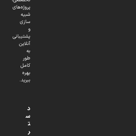
تخصصی،
پروژه‌های
شبیه
سازی
و
پشتیبانی
آنلاین
به
طور
کامل
بهره
ببرید.
د
س
ت
ر