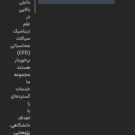
دانش
بالایی
در
علم
دینامیک
سیالات
محاسباتی
(CFD)
برخوردار
هستند.
مجموعه
ما
خدمات
گسترده‌ای
را
با
اهداف
دانشگاهی،
پژوهشی،