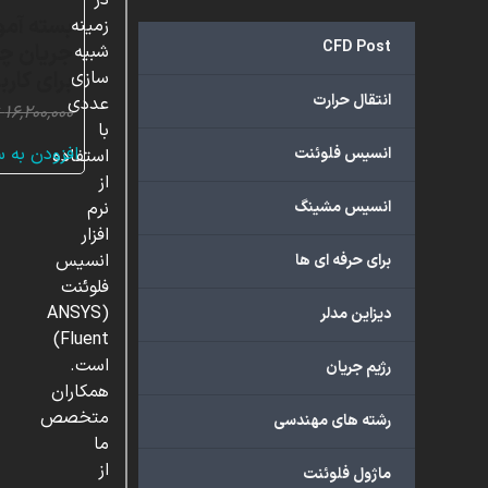
در
زمینه
CFD Post
شبیه
برای کارب
سازی
انتقال حرارت
عددی
۱۶,۲۰۰,۰۰۰
با
افزودن به 
انسیس فلوئنت
استفاده
از
انسیس مشینگ
نرم
افزار
انسیس
برای حرفه ای ها
فلوئنت
(ANSYS
دیزاین مدلر
Fluent)
است.
رژیم جریان
همکاران
متخصص
رشته های مهندسی
ما
از
ماژول فلوئنت