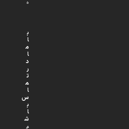
ه
ب
ا
م
ا
د
ر
ت
م
ا
س
ب
ا
ش
ی