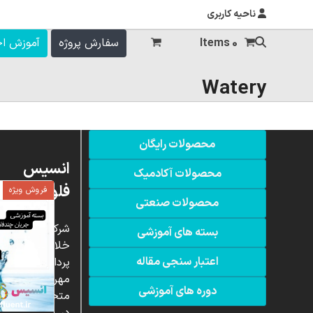
ناحیه کاربری
0 Items
سفارش پروژه
آموزش ا
Watery
محصولات رایگان
انسیس
محصولات آکادمیک
فلوئنت
فروش ویژه
محصولات صنعتی
شرکت
بسته های آموزشی
خلاق
اعتبار سنجی مقاله
پردازشگران
مهر،
دوره های آموزشی
متخصص