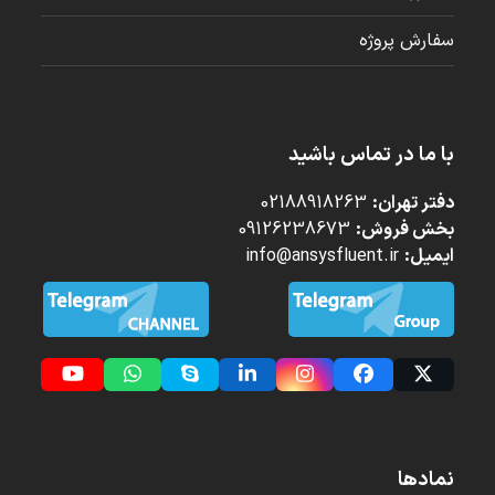
سفارش پروژه
با ما در تماس باشید
دفتر تهران:
02188918263
بخش فروش:
09126238673
ایمیل:
info@ansysfluent.ir
YouTube
Whatsapp
Skype
LinkedIn
Instagram
Facebook
Twitter
(deprecated)
نمادها