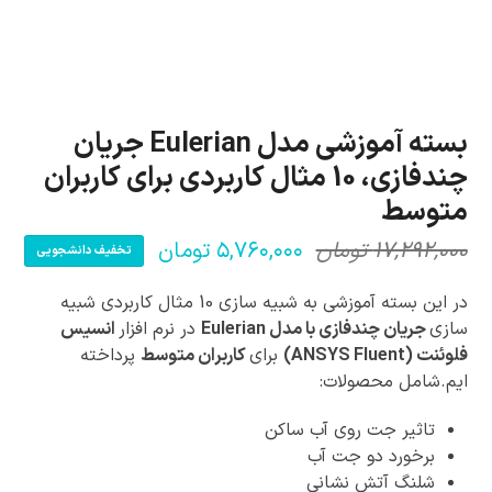
بسته آموزشی مدل Eulerian جریان
چندفازی، 10 مثال کاربردی برای کاربران
متوسط
۱۷,۲۹۲,۰۰۰
تومان
۵,۷۶۰,۰۰۰
تومان
تخفیف دانشجویی
قیمت
قیمت
فعلی:
اصلی:
در این بسته آموزشی به شبیه سازی 10 مثال کاربردی شبیه
۵,۷۶۰,۰۰۰ تومان.
۱۷,۲۹۲,۰۰۰ تومان
سازی
جریان چندفازی با مدل Eulerian
در نرم افزار
انسیس
فلوئنت (ANSYS Fluent)
برای
کاربران متوسط
پرداخته
بود.
ایم.شامل محصولات:
تاثیر جت روی آب ساکن
برخورد دو جت آب
شلنگ آتش نشانی