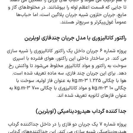
با هم ترکیب می شوند و حباب های بزرگی را تشکیل می دهند
تا جایی که قسمت اعظم لوله را بپوشانند.
در مخلوط‌های گاز و
مایع، جریان حلزون شبیه جریان پلاگین است، اما حباب‌ها
عموماً غول‌پیکرتر و سریع‌تر هستند.
راکتور کاتالیزوری با مدل جریان چندفازی اویلرین
پروژه شماره 6 جریان داخل یک راکتور کاتالیزوری را شبیه سازی
می کند.
در ساختار داخلی این راکتور، هوای فشرده با اسپری
سوخت به راکتور و مواد کاتالیزور مخلوط می‌شود تا واکنش رخ
دهد.
برای این جریان چند فازی، سه ماده تعریف شده است.
هوا با چگالی 1.225 kg.m-3 به عنوان فاز اولیه، سوخت با
چگالی 10 kg.m-3 و مواد کاتالیزوری با چگالی 700 kg.m-3 به
عنوان فازهای ثانویه تعریف شده اند.
جدا کننده گرداب هیدرودینامیکی (اویلرین)
پروژه شماره 7 یک جریان دو فازی را در داخل جداکننده گرداب
هیدرودینامیکی شبیه سازی می کند.
این جداکننده‌های گردابی