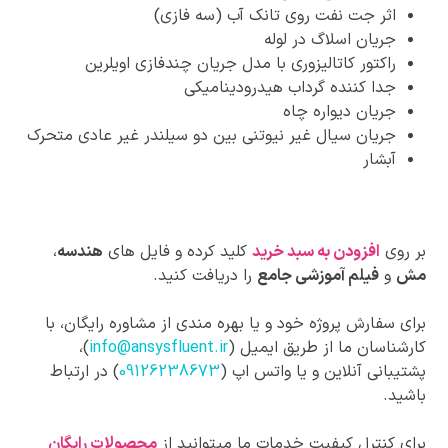
اثر جت نفت روی تانک آب (سه فازی)
جریان اسلاگ در لوله
راکتور کاتالیزوری با مدل جریان چندفازی اویلرین
جدا کننده گرداب هیدرودینامیکی
جریان دیواره چاه
جریان سیال غیر نیوتنی بین دو سیلندر غیر عادی متحرک
آبشار
بر روی
افزودن به سبد خرید
کلید کرده و فایل های
هندسه
،
مش
و
فیلم آموزشی جامع
را دریافت کنید.
برای سفارش پروژه خود و یا بهره مندی از مشاوره رایگان، با
کارشناسان ما از طریق ایمیل (
info@ansysfluent.ir
)،
پشتیبانی آنلاین و یا واتس اپ (
09126238673
) در ارتباط
باشید.
برای کنترل کیفیت خدمات ما میتوانید از
محصولات رایگان