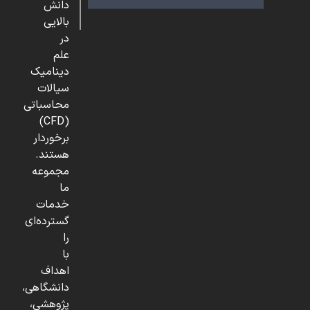
دانش
بالایی
در
علم
دینامیک
سیالات
محاسباتی
(CFD)
برخوردار
هستند.
مجموعه
ما
خدمات
گسترده‌ای
را
با
اهداف
دانشگاهی،
پژوهشی،