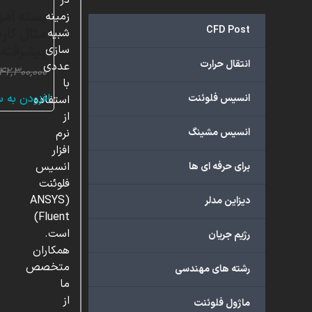
در
زمینه
CFD Post
مثال کارب
شبیه
پیشرفته
سازی
انتقال حرارت
عددی
۴۲,۳۰۰,۰۰۰
با
افزودن به 
انسیس فلوئنت
استفاده
از
انسیس مشینگ
نرم
افزار
انسیس
برای حرفه ای ها
فلوئنت
(ANSYS
دیزاین مدلر
Fluent)
است.
رژیم جریان
همکاران
متخصص
رشته های مهندسی
ما
از
ماژول فلوئنت