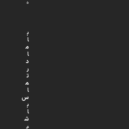
ه
ب
ا
م
ا
د
ر
ت
م
ا
س
ب
ا
ش
ی