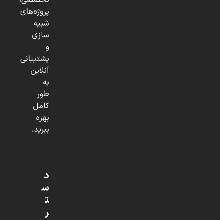
تخصصی،
پروژه‌های
شبیه
سازی
و
پشتیبانی
آنلاین
به
طور
کامل
بهره
ببرید.
د
س
ت
ر