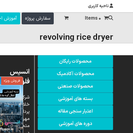
ناحیه کاربری
0 Items
سفارش پروژه
آموزش ا
revolving rice dryer
محصولات رایگان
انسیس
محصولات آکادمیک
فلوئنت
فروش ویژه
محصولات صنعتی
شرکت
بسته های آموزشی
خلاق
اعتبار سنجی مقاله
پردازشگران
مهر،
دوره های آموزشی
متخصص