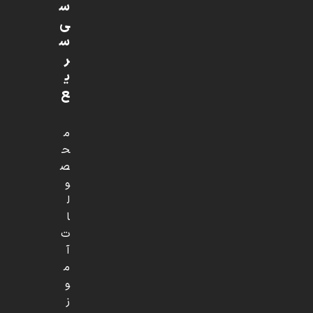
س
ی
س
ر
ی
ع
م
ح
ص
و
ل
ا
ت
آ
م
و
ز