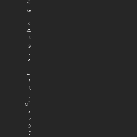
ش
ی
م
ش
ا
و
ر
ه
س
ف
ا
ر
ش
پ
ر
و
ژ