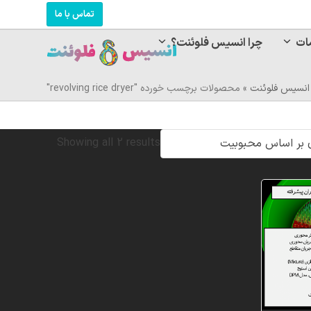
تماس با ما
ات
چرا انسیس فلوئنت؟
انسیس فلوئنت
»
محصولات برچسب خورده "revolving rice dryer"
Sorted
Showing all 2 results
by
popularity