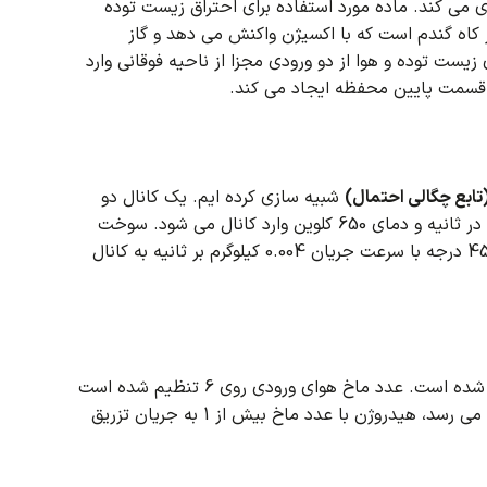
ماده مورد استفاده برای احتراق زیست توده
کاه گندم است که با اکسیژن واکنش می دهد و گاز
ت توده و هوا از دو ورودی مجزا از ناحیه فوقانی وارد
ر قسمت پایین محفظه ایجاد می کند.
شبیه سازی کرده ایم.
یک کانال دو
سوخت
پنتان در قطرات مایع با قطر 100 میکرون و دمای 300 کلوین در یک مخروط جامد 45 درجه با سرعت جریان 0.004 کیلوگرم بر ثانیه به کانال
عدد ماخ هوای ورودی روی 6 تنظیم شده است
در قسمت میانی نازل که عدد ماخ در آن به 1 می رسد، هیدروژن با عدد ماخ بیش از 1 به جریان تزریق