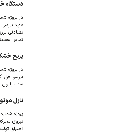
دستگاه خشک کن 
مورد بررسی ق
تصادفی تزری
تماس هستند 
برنج خشک ک
بررسی قرار 
سه میلیون ذره برنج با قطرات 15 درصد رطوبت به م
نازل موتو
نیروی محرکه
احتراق تولی