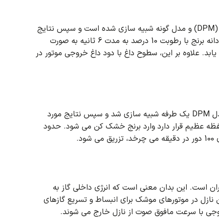
در پروژه شماره 4، دستگاه خشک کن برنج با استفاده از مدل فاز گسسته دو طرفه (DPM) و مدل گونه شبیه سازی شده است و سپس نتایج
هوای گرم وارد دستگاه خشک کن می شود و سپس 120000 دانه برنج با رطوبت 10 درصد به مدت 6 ثانیه به صورت
علاوه بر این، سطوح داغ با دود داغ خروجی موتور در
در پروژه شماره 5 دستگاه خشک کن برنج گردان با استفاده از قطرات تبخیری با مدل DPM یک طرفه شبیه سازی شد و سپس نتایج مورد
حفظه عظیم قرار دارد وارد برنج خشک کن می شود. حدود
 پیشران است. این بدان معنی است که انرژی داخلی گاز به
نازل در موتورهای موشک برای انبساط و تسریع گازهای
وجی با سرعت مافوق صوت از نازل خارج می شوند.