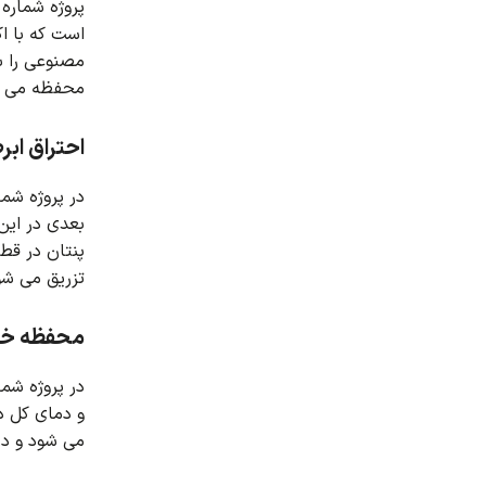
پروژه شماره 1 فرآیند احتراق زیست توده را در داخل یک محفظه گاز ساز شبیه سازی می کن
است که با ا
مصنوعی را ب
محفظه می ش
احتراق اب
در پروژه شماره 2، احتراق یک جریانی غیر پیش مخلوط را
بعدی در این
تزریق می شو
محفظه خ
در پروژه شماره 3 احتراق هایپرسونیک در موتور اسکرم جت با ویسکوز ش
و دمای کل دامنه ب
می شود و در