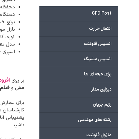
محفظه 
CFD Post
دستگاه خشک
برنج خشک
انتقال حرارت
نازل مو
کوره، کا
انسیس فلوئنت
مدل تعادل جمعیت (
اسپری خ
انسیس مشینگ
برای حرفه ای ها
بر روی
افزود
مش
و
فیلم 
دیزاین مدلر
برای سفارش پ
رژیم جریان
کارشناسان ما
پشتیبانی آنل
رشته های مهندسی
باشید.
ماژول فلوئنت