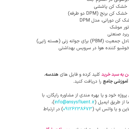
خشک کن پاششی
 کن برنج (DPM دو طرفه)
 کن دورانی، مدل DPM
تور موشک
ربرد صنعتی
PBM) برای جوانه زنی (هسته زایی)
وشبو کننده هوا در سرویس بهداشتی
ن به سبد خرید
کلید کرده و فایل های
هندسه
،
آموزشی جامع
را دریافت کنید.
روژه خود و یا بهره مندی از مشاوره رایگان، با
 از طریق ایمیل (
info@ansysfluent.ir
)،
این و یا واتس اپ (
09126238673
) در ارتباط