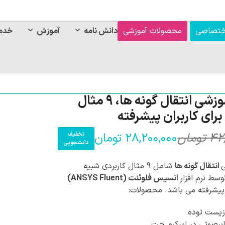
ختصاصی
محصولات آموزشی
دانش نامه
آموزش
خدم
بسته آموزشی انتقال گونه ها، 9 مثال
برای کاربران پیشرفته
۴۲
تومان
۲۸,۲۰۰,۰۰۰
تومان
تخفیف
قی
قی
دانشجویی
فع
اص
انتقال گونه ها
شامل 9 مثال کاربردی شبیه
سط نرم افزار
انسیس فلوئنت (ANSYS Fluent)
,۰۰۰
 پیشرفته می باشد
. محصولات:
بود
زیست توده
ابرصوتی در اسکرم جت