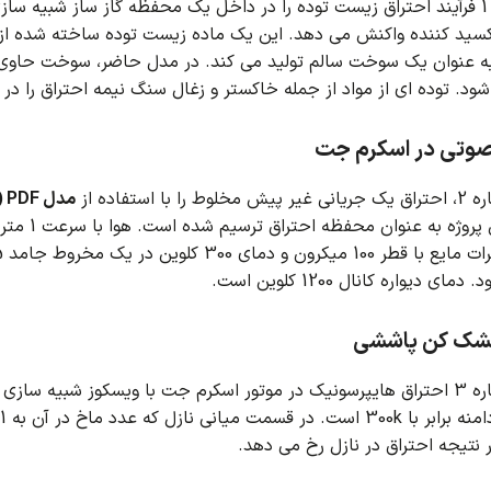
د.
کسید کننده واکنش می دهد.
این یک ماده زیست توده ساخته شده از 
ه عنوان یک سوخت سالم تولید می کند.
در مدل حاضر، سوخت حاوی زیس
ود.
توده ای از مواد از جمله خاکستر و زغال سنگ نیمه احتراق را د
رصوتی در اسکرم جت
 با استفاده از
مدل PDF (تابع چگالی احتمال)
 پروژه به عنوان محفظه احتراق ترسیم شده است.
هوا با سرعت 1 متر در ثانیه و دمای 650 کلوین وارد کانال می شود.
د.
دمای دیواره کانال 1200 کلوین است.
شک کن پاششی
بیه سازی شده است.
رابر با 300k است.
 نتیجه احتراق در نازل رخ می دهد.