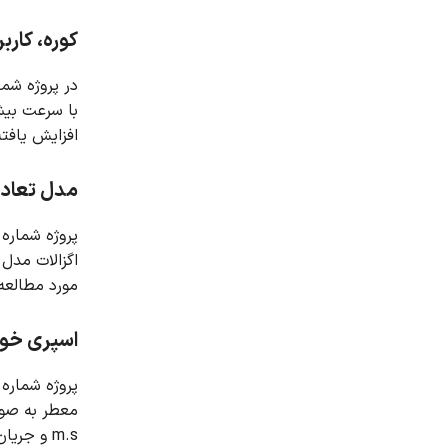
کوره، کارب
در پروژه شماره 7، یک کوره صنعتی شبیه ساز
با سرعت بیش
افزایش یافت
مدل تعادل جمعیت (PBM) 
پروژه شماره 9 فرآیند تولید کلسیم- اگزالات را بر اسا
اگزالات مدل سازی شده و سپس PBM با استفاده
مورد مطالعه
اسپری خوش
پروژه شماره 10 به بررسی پاشش خوشبوکننده های هوا در سرویس بهداشتی به روش DPM دو طرفه می پردا
معطر به صور
m.s و جریان جرمی 0.018 kg.s-1 هستند که در فواصل 0s تا 0.1s ساطع می شوند.