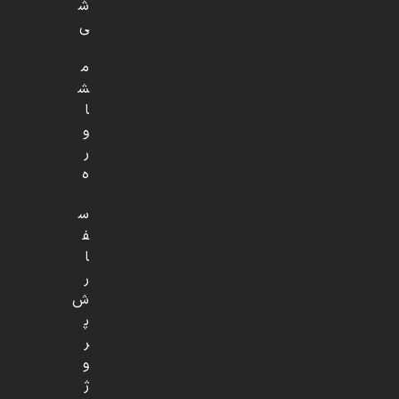
ش
ی
م
ش
ا
و
ر
ه
س
ف
ا
ر
ش
پ
ر
و
ژ