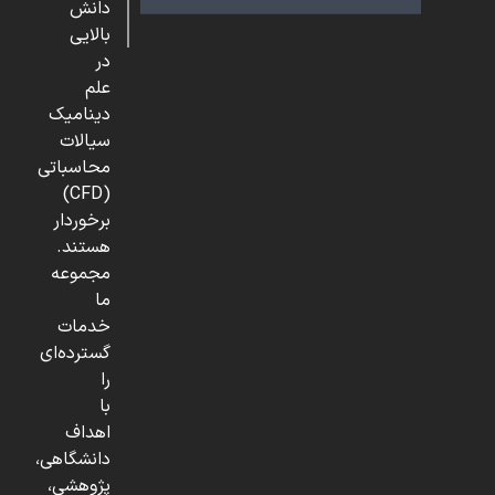
دانش
بالایی
در
علم
دینامیک
سیالات
محاسباتی
(CFD)
برخوردار
هستند.
مجموعه
ما
خدمات
گسترده‌ای
را
با
اهداف
دانشگاهی،
پژوهشی،