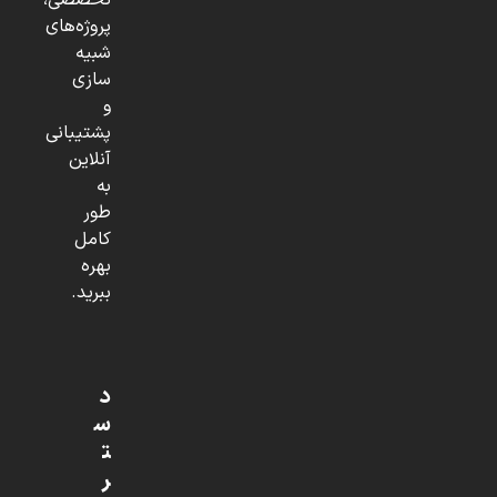
تخصصی،
پروژه‌های
شبیه
سازی
و
پشتیبانی
آنلاین
به
طور
کامل
بهره
ببرید.
د
س
ت
ر