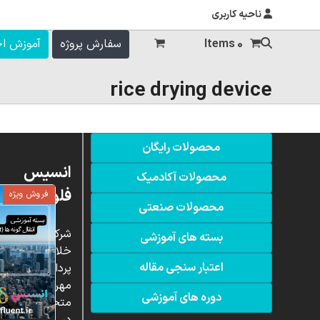
ناحیه کاربری
0 Items
سفارش پروژه
آموزش ا
rice drying device
محصولات رایگان
انسیس
محصولات آکادمیک
فلوئنت
فروش ویژه
محصولات صنعتی
شرکت
بسته های آموزشی
خلاق
اعتبار سنجی مقاله
پردازشگران
مهر،
دوره های آموزشی
متخصص