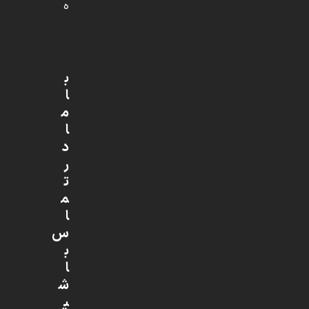
ه
ب
ا
م
ا
د
ر
ت
م
ا
س
ب
ا
ش
ی