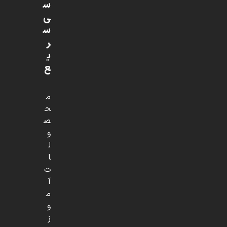
س
ی
س
ر
ی
ع
م
ح
ص
و
ل
ا
ت
آ
م
و
ز