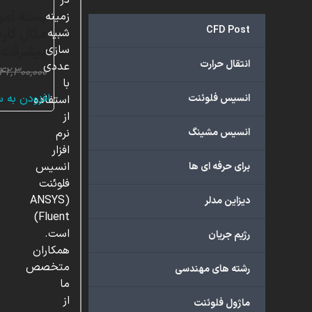
در
زمینه
CFD Post
مثال کارب
شبیه
پیشرفته
سازی
انتقال حرارت
عددی
۴۲,۳۰۰,۰۰۰
با
افزودن به 
انسیس فلوئنت
استفاده
از
انسیس مشینگ
نرم
افزار
انسیس
برای حرفه ای ها
فلوئنت
(ANSYS
دیزاین مدلر
Fluent)
است.
رژیم جریان
همکاران
متخصص
رشته های مهندسی
ما
از
ماژول فلوئنت