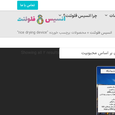
تماس با ما
ات
چرا انسیس فلوئنت؟
انسیس فلوئنت
»
محصولات برچسب خورده "rice drying device"
Sorted
Showing all 2 results
by
popularity