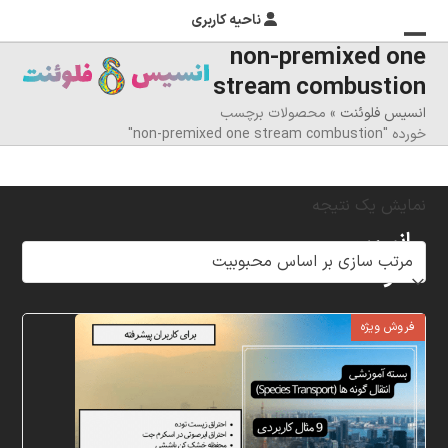
ناحیه کاربری
non-premixed one
منوی
بستن
stream combustion
منوی
موبایل
انسیس فلوئنت
»
محصولات برچسب
را
موبایل
خورده "non-premixed one stream combustion"
تغییر
دهید
نمایش یک نتیجه
انسیس
فلوئنت
شرکت
فروش ویژه
خلاق
پردازشگران
مهر،
متخصص