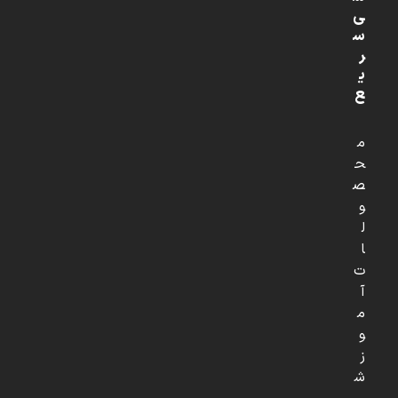
ی
س
ر
ی
ع
م
ح
ص
و
ل
ا
ت
آ
م
و
ز
ش