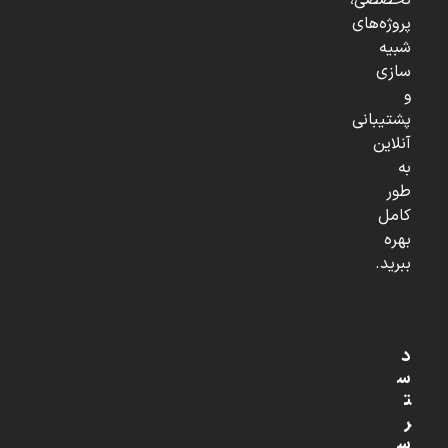
تخصصی،
پروژه‌های
شبیه
سازی
و
پشتیبانی
آنلاین
به
طور
کامل
بهره
ببرید.
د
س
ت
ر
س