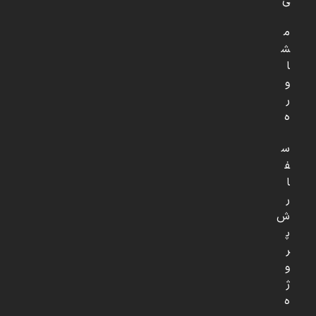
ی
م
ش
ا
و
ر
ه
س
ف
ا
ر
ش
پ
ر
و
ژ
ه