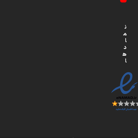
YouTube
ن
م
ا
د
ه
ا