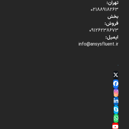
تهران:
02188918263
بخش
فروش:
09126238673
ایمیل:
info@ansysfluent.ir
Twitter
(deprecated)
Facebook
Instagram
LinkedIn
Skype
Whatsapp