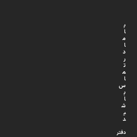
ب
ا
م
ا
د
ر
ت
م
ا
س
ب
ا
ش
ی
د
دفتر