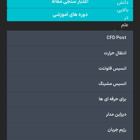
اعتبار سنجی مقاله
دانش
بالایی
دوره های آموزشی
در
علم
دینامیک
CFD Post
سیالات
محاسباتی
انتقال حرارت
(CFD)
برخوردار
انسیس فلوئنت
هستند.
مجموعه
انسیس مشینگ
ما
خدمات
برای حرفه ای ها
گسترده‌ای
را
با
دیزاین مدلر
اهداف
دانشگاهی،
رژیم جریان
پژوهشی،