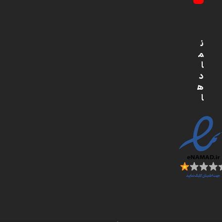
YouTube
ن
م
ا
د
ه
ا