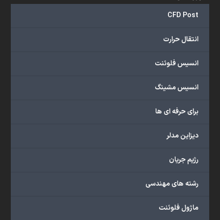
صنعتی
CFD Post
و
...
انتقال حرارت
ارائه
می‌دهد.
انسیس فلوئنت
شما
می‌توانید
انسیس مشینگ
از
خدمات
برای حرفه ای ها
مختلف
گروه
دیزاین مدلر
ما
شامل
رژیم جریان
محصولات
آموزشی،
رشته های مهندسی
دوره‌های
آموزشی،
مشاوره
ماژول فلوئنت