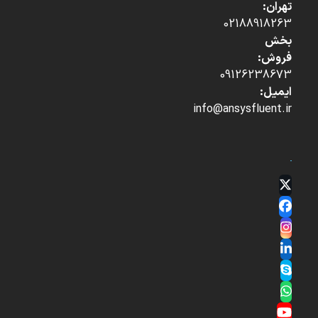
تهران:
02188918263
بخش
فروش:
09126238673
ایمیل:
info@ansysfluent.ir
Twitter
(deprecated)
Facebook
Instagram
LinkedIn
Skype
Whatsapp