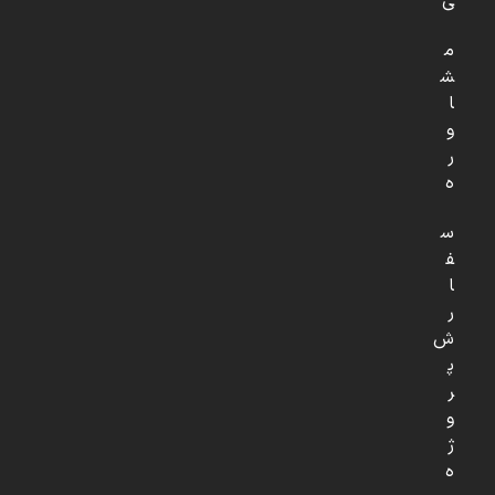
ی
م
ش
ا
و
ر
ه
س
ف
ا
ر
ش
پ
ر
و
ژ
ه