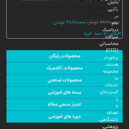
دانش
بسته آموزشی انتقال گونه ها، 9 مثال کاربردی برای
بالایی
کاربران پیشرفته
در
قیمت
قیمت
۴۲,۳۰۰,۰۰۰
تومان
۲۸,۲۰۰,۰۰۰
تومان
علم
اصلی:
فعلی:
دینامیک
افزودن به سبد خرید
۴۲,۳۰۰,۰۰۰ تومان
۲۸,۲۰۰,۰۰۰ تومان.
سیالات
بود.
محاسباتی
(CFD)
محصولات رایگان
برخوردار
هستند.
محصولات آکادمیک
مجموعه
ما
محصولات صنعتی
خدمات
گسترده‌ای
بسته های آموزشی
را
اعتبار سنجی مقاله
با
اهداف
دوره های آموزشی
دانشگاهی،
پژوهشی،