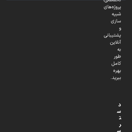
تخصصی،
پروژه‌های
شبیه
سازی
و
پشتیبانی
آنلاین
به
طور
کامل
بهره
ببرید.
د
س
ت
ر
س