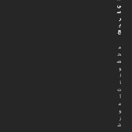
ی
س
ر
ی
ع
م
ح
ص
و
ل
ا
ت
آ
م
و
ز
ش