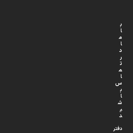
ب
ا
م
ا
د
ر
ت
م
ا
س
ب
ا
ش
ی
د
دفتر