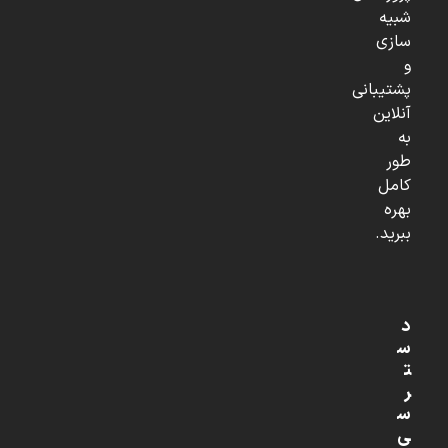
شبیه
سازی
و
پشتیبانی
آنلاین
به
طور
کامل
بهره
ببرید.
د
س
ت
ر
س
ی