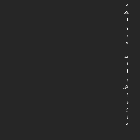
م
ش
ا
و
ر
ه
س
ف
ا
ر
ش
پ
ر
و
ژ
ه