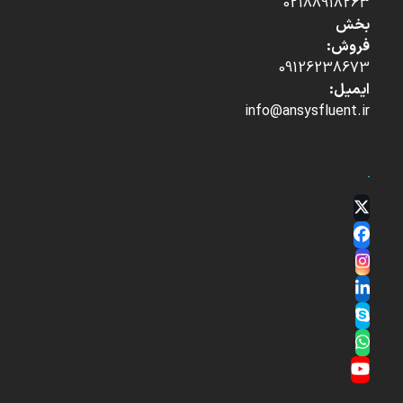
02188918263
بخش
فروش:
09126238673
ایمیل:
info@ansysfluent.ir
Twitter
(deprecated)
Facebook
Instagram
LinkedIn
Skype
Whatsapp
YouTube