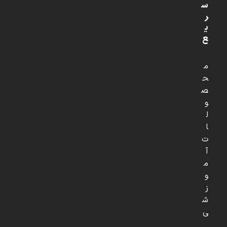
س
ر
ی
ع
م
ح
ص
و
ل
ا
ت
آ
م
و
ز
ش
ی