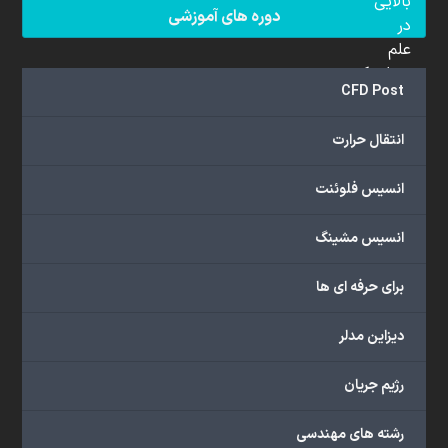
بالایی
دوره های آموزشی
در
علم
دینامیک
CFD Post
سیالات
محاسباتی
انتقال حرارت
(CFD)
برخوردار
انسیس فلوئنت
هستند.
مجموعه
انسیس مشینگ
ما
خدمات
برای حرفه ای ها
گسترده‌ای
را
با
دیزاین مدلر
اهداف
دانشگاهی،
رژیم جریان
پژوهشی،
صنعتی
رشته های مهندسی