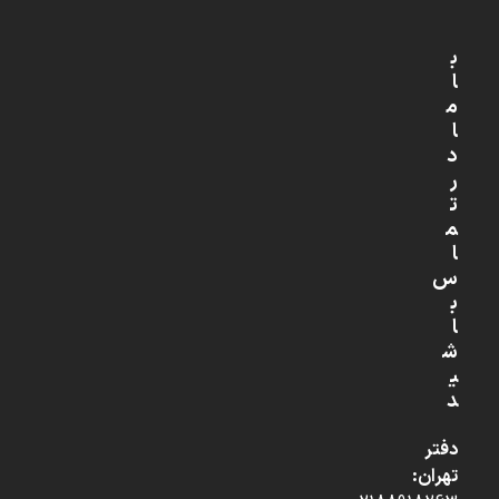
ب
ا
م
ا
د
ر
ت
م
ا
س
ب
ا
ش
ی
د
دفتر
تهران: