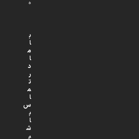
ه
ب
ا
م
ا
د
ر
ت
م
ا
س
ب
ا
ش
ی