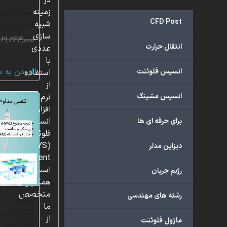
در
زمینه
CFD Post
مثال کار
شبیه
سازی
۲۱,۲۶۴,۰۰۰
انتقال حرارت
عددی
با
افزودن به 
انسیس فلوئنت
استفاده
از
انسیس مشینگ
نرم
افزار
انسیس
برای حرفه ای ها
فلوئنت
(ANSYS
دیزاین مدلر
Fluent)
است.
رژیم جریان
همکاران
متخصص
رشته های مهندسی
تنفس مدا
ما
اتاق تمی
از
ماژول فلوئنت
فلوئنت