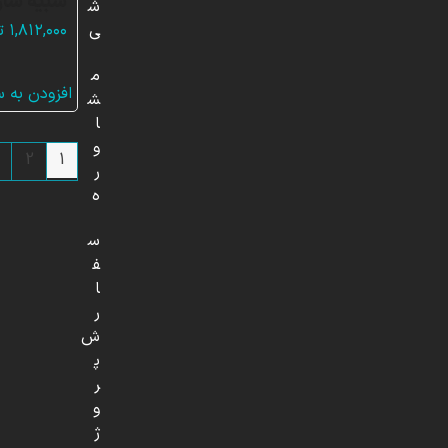
شبیه ساز
ش
۱,۸۱۲,۰۰۰
ت
ی
م
افزودن به 
ش
ا
و
2
1
ر
ه
س
ف
ا
ر
ش
پ
ر
و
ژ