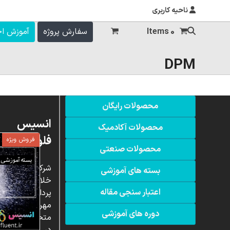
ناحیه کاربری
0 Items
سفارش پروژه
آموزش ا
DPM
محصولات رایگان
انسیس
محصولات آکادمیک
فلوئنت
فروش ویژه
محصولات صنعتی
شرکت
بسته های آموزشی
خلاق
اعتبار سنجی مقاله
پردازشگران
مهر،
دوره های آموزشی
متخصص