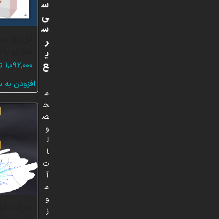
س
ی
س
ر
سازی با 
ی
ع
۱,۰۹۲,۰۰۰
ت
افزودن به 
م
ح
ص
و
ل
ا
ت
آ
م
و
حرکت ذرات
ز