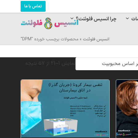
تماس با ما
ات
چرا انسیس فلوئنت؟
انسیس فلوئنت
»
محصولات برچسب خورده "DPM"
Sorted
نمایش 1–21 از 57 نتیجه
by
popularity