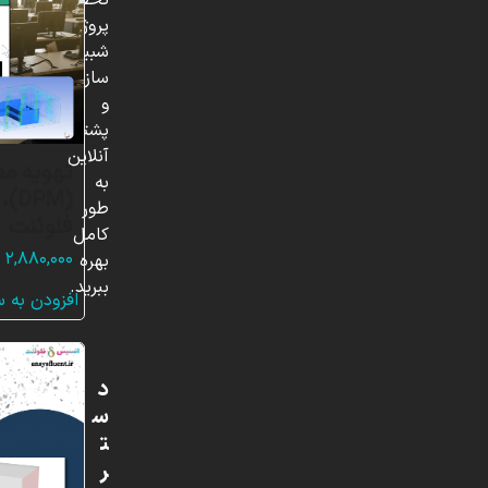
تخصصی،
پروژه‌های
شبیه
سازی
و
پشتیبانی
آنلاین
تهویه مط
به
(PM
طور
فلوئنت
کامل
۲,۸۸۰,۰۰۰
بهره
ببرید.
افزودن به 
د
س
ت
ر