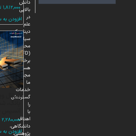
دانش
۱,۸۱۲,۰۰۰
ت
بالایی
در
افزودن به 
علم
دینامیک
سیالات
محاسباتی
(CFD)
برخوردار
هستند.
مجموعه
ما
خدمات
انتقال وی
گسترده‌ای
بانک، شب
را
انسیس ف
با
اهداف
۲,۲۸۰,۰۰۰
ت
دانشگاهی،
افزودن به 
پژوهشی،