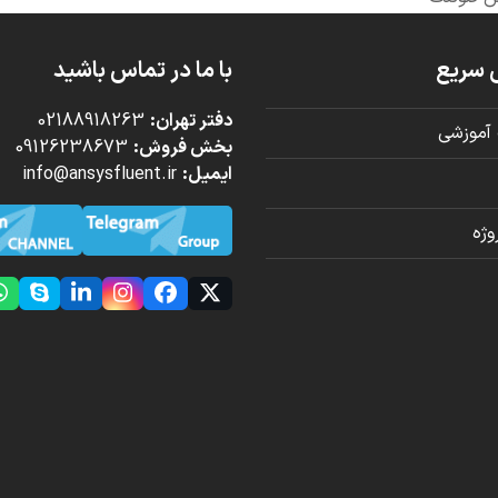
 سریع
با ما در تماس باشید
دفتر تهران:
02188918263
آموزشی
بخش فروش:
09126238673
ایمیل:
info@ansysfluent.ir
ژه
kype
LinkedIn
Instagram
Facebook
Twitter
(deprecated)