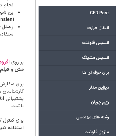
انجام دا
این شبی
CFD Post
nsient)
از
مدل فاز 
انتقال حرارت
استفاده 
انسیس فلوئنت
انسیس مشینگ
بر روی
افزود
مش
و
فیلم 
برای حرفه ای ها
برای سفارش پ
دیزاین مدلر
کارشناسان ما
پشتیبانی آنل
رژیم جریان
باشید.
رشته های مهندسی
برای کنترل 
استفاده کنید
ماژول فلوئنت