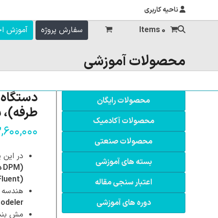
ناحیه کاربری
0 Items
سفارش پروژه
آموزش ا
محصولات آموزشی
محصولات رایگان
طرفه)، 
محصولات آکادمیک
,۶۰۰,۰۰۰
محصولات صنعتی
در این 
بسته های آموزشی
(DPM دو طرفه)
(ANSYS Fluent)
اعتبار سنجی مقاله
هندسه سه
دوره های آموزشی
odeler
مش بندی 