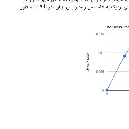
افتد، اما نادیده گرفته می شود که به عنوان یک فرض برای ساده سازی، می توانیم به نمودار کسر جرمی H2o برسیم که متغیر مورد نظر را در
رطوبت (H2o) در پایان تزریق به بالاترین مقدار خود یعنی نزدیک به 0.015 می رسد و پس از آن تقریباً 9 ثانیه طول