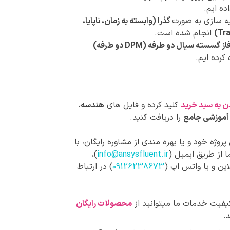
ده ایم.
ه سازی به صورت
گذرا (وابسته به زمان، ناپایا،
Tra
انجام شده است.
گسسته سیال دو طرفه (DPM دو طرفه)
کرده ایم.
ن به سبد خرید
کلید کرده و فایل های
هندسه
،
آموزشی جامع
را دریافت کنید.
روژه خود و یا بهره مندی از مشاوره رایگان، با
 از طریق ایمیل (
info@ansysfluent.ir
)،
این و یا واتس اپ (
09126238673
) در ارتباط
کیفیت خدمات ما میتوانید از
محصولات رایگان
.