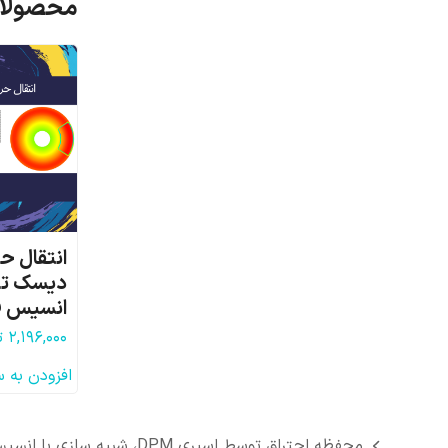
محصولات
انتقال ح
دیسک ترم
انسیس ف
۲,۱۹۶,۰۰۰
ت
افزودن به 
محفظه احتراق توسط اسپری DPM، شبیه سازی با انسیس فلوئنت