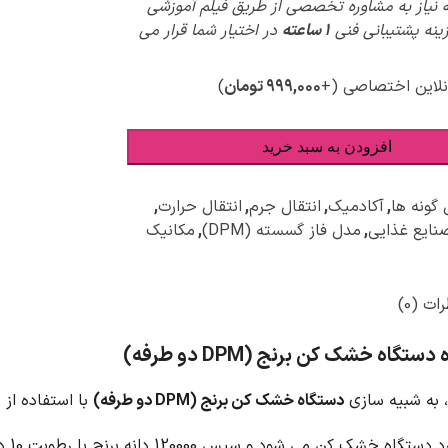
 نیاز به مشاوره تخصصی از طریق فیلم آموزشی
پیش
زینه پشتیبانی فنی
1 ساعته
در اختیار شما قرار می
ویژ
نلاین اختصاصی
(+
۹۹۹,۰۰۰
تومان
)
افزودن به سبد خرید
 گونه ها
,
آکادمیک
,
انتقال جرم
,
انتقال حرارت
,
نایع غذایی
,
مدل فاز گسسته (DPM)
,
مکانیک
ات (0)
تگاه خشک کن برنج (DPM دو طرفه)
، به شبیه سازی
دستگاه خشک کن برنج (DPM دو طرفه)
با استفاده از ن
ی شود و سپس 120000 دانه برنج با رطوبت 10 درصد به مدت 6 ثانیه به صورت تصادفی تزریق می شود.