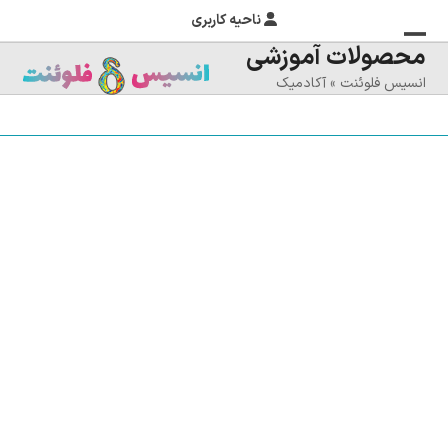
ناحیه کاربری
محصولات آموزشی
منوی
بستن
انسیس فلوئنت
»
آکادمیک
منوی
موبایل
را
موبایل
تغییر
دهید