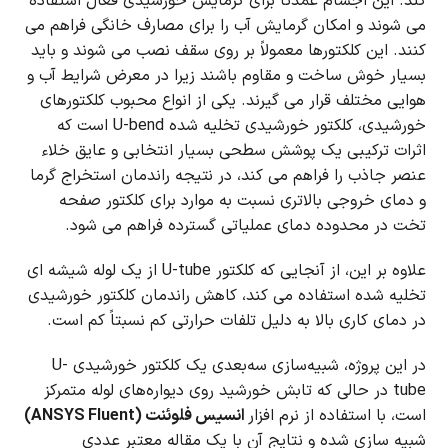
کند.
این اجسام عمدتاً برای گرمایش خورشیدی فعال استفاده
می شوند و امکان گرمایش آب را برای مصارف خانگی فراهم می
کنند.
این کلکتورها معمولاً بر روی سقف نصب می شوند و باید
بسیار خوش ساخت و مقاوم باشند زیرا در معرض شرایط آب و
هوایی مختلف قرار می گیرند.
یکی از انواع محبوب کلکتورهای
خورشیدی، کلکتور خورشیدی تخلیه شده U-bend است که
اثرات ترکیبی یک پوشش سطحی بسیار انتخابی و عایق خلاء
عنصر جاذب را فراهم می کند، در نتیجه راندمان استخراج گرما
و دمای خروجی بالاتری نسبت به موارد برای
کلکتور صفحه
تخت در محدوده دمای عملیاتی گسترده فراهم می شود.
علاوه بر این، از آنجایی که کلکتور U-tube از یک لوله شیشه ای
تخلیه شده استفاده می کند، کاهش راندمان کلکتور خورشیدی
در دمای کاری بالا به دلیل تلفات حرارتی کم نسبتاً کم است.
در این پروژه، شبیه‌سازی سه‌بعدی یک کلکتور خورشیدی U-
tube در حالی که تابش خورشید روی دیواره‌های لوله متمرکز
است، با استفاده از نرم افزار
انسیس فلوئنت (ANSYS Fluent)
شبیه سازی شده و نتایج آن با یک مقاله معتبر عددی