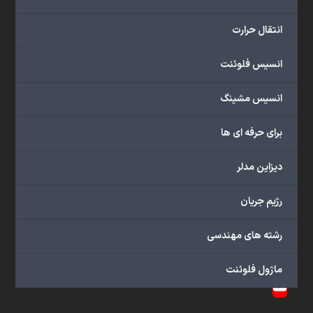
02188918263
بخش
انتقال حرارت
فروش:
09126238673
انسیس فلوئنت
ایمیل:
info@ansysfluent.ir
انسیس مشینگ
برای حرفه ای ها
Twitter
دیزاین مدلر
(deprecated)
Facebook
رژیم جریان
Instagram
LinkedIn
رشته های مهندسی
Skype
Whatsapp
ماژول فلوئنت
YouTube