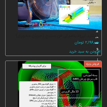
س
ر
ی
ع
م
عملکرد آیرودینامیکی فن استیج (جریان محوری)
ح
۲,۱۹۶,۰۰۰
تومان
ص
و
افزودن به سبد خرید
ل
ا
فروش ویژه
ت
آ
م
و
ز
ش
ی