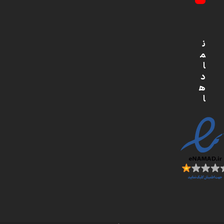
YouTube
ن
م
ا
د
ه
ا