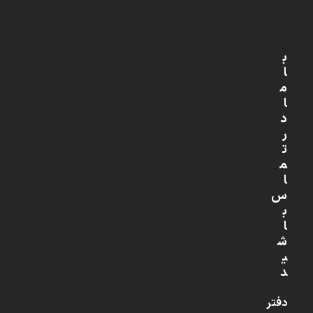
ب
ا
م
ا
د
ر
ت
م
ا
س
ب
ا
ش
ی
د
دفتر