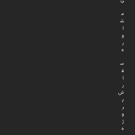
ی
م
ش
ا
و
ر
ه
س
ف
ا
ر
ش
پ
ر
و
ژ
ه