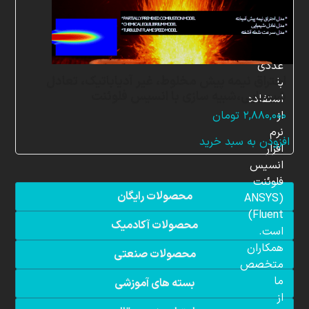
در
زمینه
شبیه
سازی
عددی
احتراق نیمه پیش مخلوط، غیر آدیاباتیک، تعادل
با
شیمیایی،شبیه سازی با انسیس فلوئنت
استفاده
از
۲,۸۸۰,۰۰۰
تومان
نرم
افزودن به سبد خرید
افزار
انسیس
فلوئنت
محصولات رایگان
(ANSYS
Fluent)
محصولات آکادمیک
است.
همکاران
محصولات صنعتی
متخصص
ما
بسته های آموزشی
از