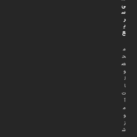
ی
س
ر
ی
ع
م
ح
ص
و
ل
ا
ت
آ
م
و
ز
ش