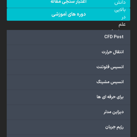
اعتبار سنجی مقاله
دانش
بالایی
دوره های آموزشی
در
علم
دینامیک
CFD Post
سیالات
محاسباتی
انتقال حرارت
(CFD)
برخوردار
انسیس فلوئنت
هستند.
مجموعه
انسیس مشینگ
ما
خدمات
برای حرفه ای ها
گسترده‌ای
را
با
دیزاین مدلر
اهداف
دانشگاهی،
رژیم جریان
پژوهشی،