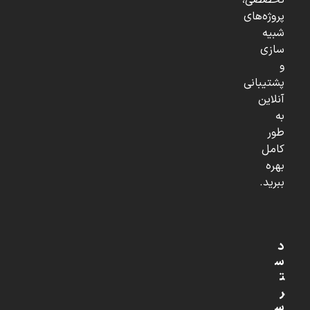
تخصصی،
پروژه‌های
شبیه
سازی
و
پشتیبانی
آنلاین
به
طور
کامل
بهره
ببرید.
د
س
ت
ر
س