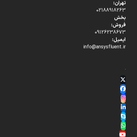
تهران:
02188918263
بخش
فروش:
09126238673
ایمیل:
info@ansysfluent.ir
Twitter
(deprecated)
Facebook
Instagram
LinkedIn
Skype
Whatsapp