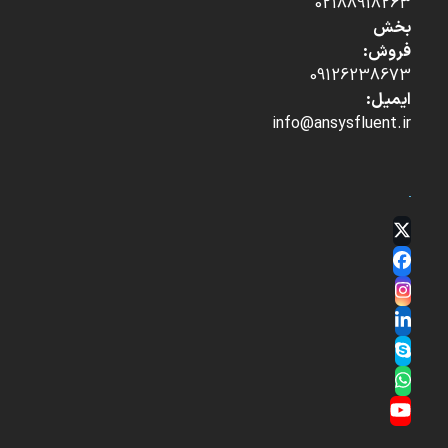
02188918263
بخش
فروش:
09126238673
ایمیل:
info@ansysfluent.ir
Twitter
(deprecated)
Facebook
Instagram
LinkedIn
Skype
Whatsapp
YouTube