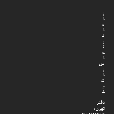
ب
ا
م
ا
د
ر
ت
م
ا
س
ب
ا
ش
ی
د
دفتر
تهران: