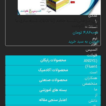
شبیه
سازی
عددی
پیل سوختی اکسید جامد (SOFC)، شبیه سازی با
با
انسیس فلوئنت
استفاده
از
۴,۸۶۰,۰۰۰
تومان
نرم
افزودن به سبد خرید
افزار
انسیس
فلوئنت
محصولات رایگان
(ANSYS
Fluent)
محصولات آکادمیک
است.
همکاران
محصولات صنعتی
متخصص
ما
بسته های آموزشی
از
اعتبار سنجی مقاله
دانش