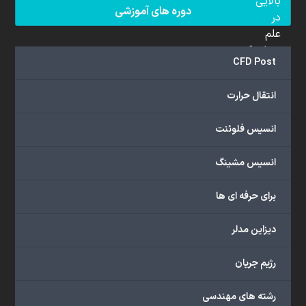
بالایی
دوره های آموزشی
در
علم
دینامیک
CFD Post
سیالات
محاسباتی
انتقال حرارت
(CFD)
برخوردار
انسیس فلوئنت
هستند.
مجموعه
انسیس مشینگ
ما
خدمات
برای حرفه ای ها
گسترده‌ای
را
با
دیزاین مدلر
اهداف
دانشگاهی،
رژیم جریان
پژوهشی،
صنعتی
رشته های مهندسی