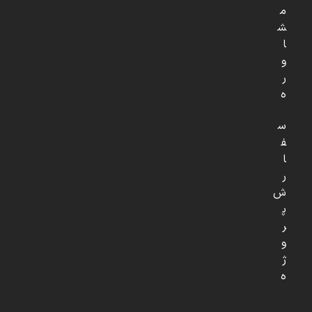
م
ش
ا
و
ر
ه
س
ف
ا
ر
ش
پ
ر
و
ژ
ه