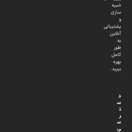
شبیه
سازی
و
پشتیبانی
آنلاین
به
طور
کامل
بهره
ببرید.
د
س
ت
ر
س
ی