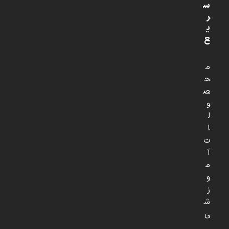
س
ر
ی
ع
م
ح
ص
و
ل
ا
ت
آ
م
و
ز
ش
ی