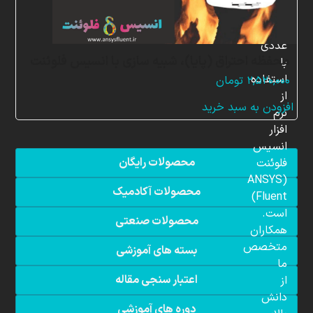
شبیه
سازی
عددی
محفظه احتراق (پایا)، شبیه سازی با انسیس فلوئنت
با
استفاده
۲,۵۲۰,۰۰۰
تومان
از
افزودن به سبد خرید
نرم
افزار
انسیس
محصولات رایگان
فلوئنت
(ANSYS
محصولات آکادمیک
Fluent)
است.
محصولات صنعتی
همکاران
متخصص
بسته های آموزشی
ما
اعتبار سنجی مقاله
از
دانش
دوره های آموزشی