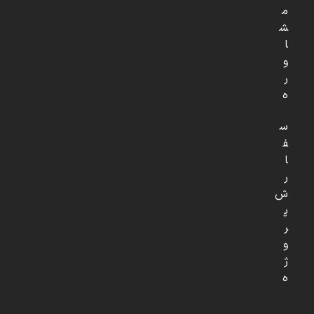
م
ش
ا
و
ر
ه
س
ف
ا
ر
ش
پ
ر
و
ژ
ه