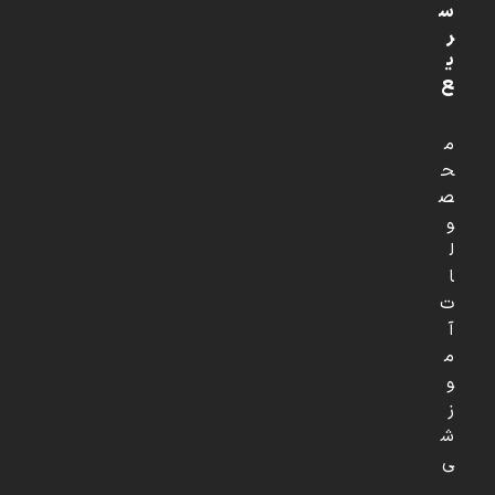
س
ر
ی
ع
م
ح
ص
و
ل
ا
ت
آ
م
و
ز
ش
ی