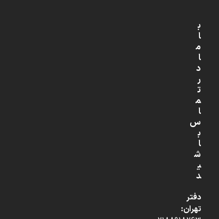
ب
ا
م
ا
د
ر
ت
م
ا
س
ب
ا
ش
ی
د
دفتر
تهران: