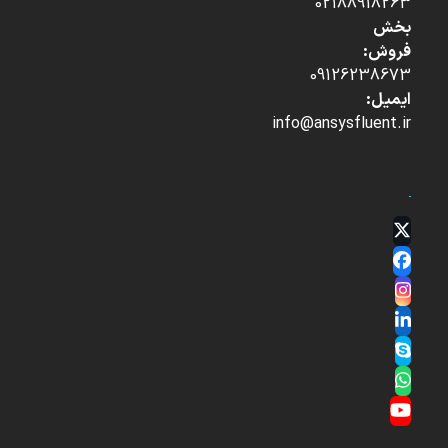
02188918263
بخش
فروش:
09126238673
ایمیل:
info@ansysfluent.ir
Twitter
(deprecated)
Facebook
Instagram
LinkedIn
Skype
Whatsapp
YouTube