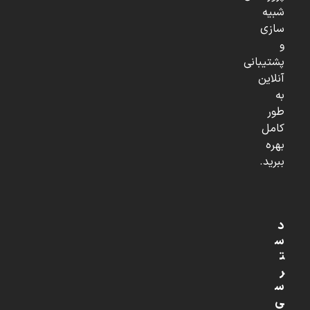
شبیه
سازی
و
پشتیبانی
آنلاین
به
طور
کامل
بهره
ببرید.
د
س
ت
ر
س
ی