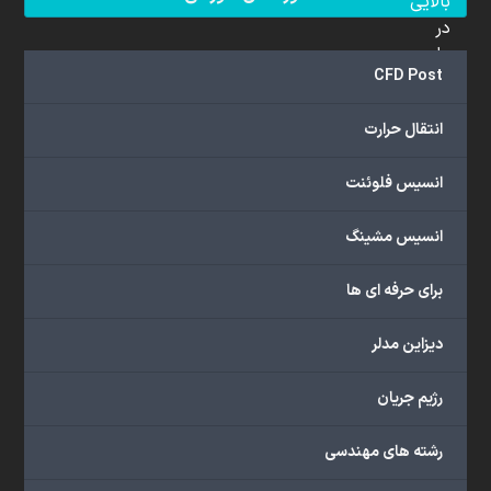
بالایی
در
علم
CFD Post
دینامیک
سیالات
انتقال حرارت
محاسباتی
(CFD)
انسیس فلوئنت
برخوردار
هستند.
مجموعه
انسیس مشینگ
ما
خدمات
برای حرفه ای ها
گسترده‌ای
را
دیزاین مدلر
با
اهداف
رژیم جریان
دانشگاهی،
پژوهشی،
رشته های مهندسی
صنعتی