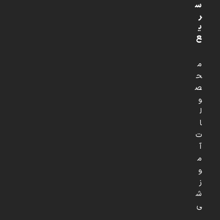
س
ر
ی
ع
م
ح
ص
و
ل
ا
ت
آ
م
و
ز
ش
ی