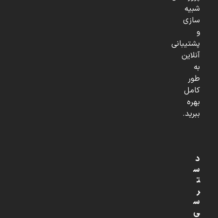
شبیه
سازی
و
پشتیبانی
آنلاین
به
طور
کامل
بهره
ببرید.
د
س
ت
ر
س
ی