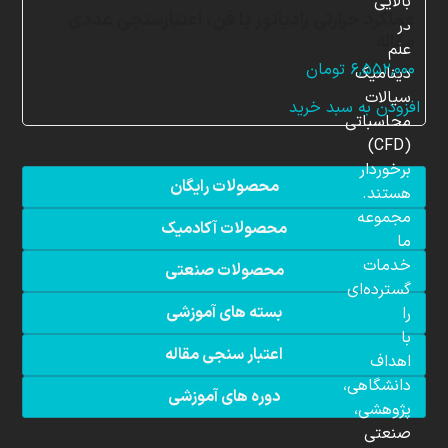
بالایی
عملکرد حرارتی رادیاتور با فن، اعتبارسنجی عددی
در
مقاله
علم
۶,۵۵۲,۰۰۰
تومان
دینامیک
سیالات
افزودن به سبد خرید
محاسباتی
(CFD)
برخوردار
محصولات رایگان
هستند.
مجموعه
محصولات آکادمیک
ما
خدمات
محصولات صنعتی
گسترده‌ای
بسته های آموزشی
را
با
اعتبار سنجی مقاله
اهداف
دانشگاهی،
دوره های آموزشی
پژوهشی،
صنعتی