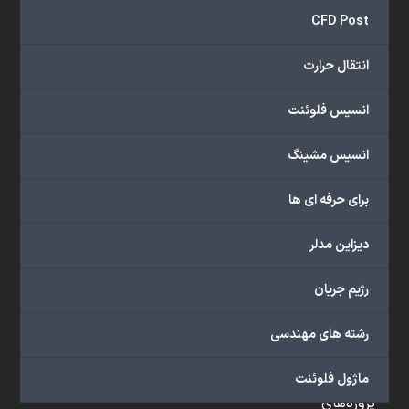
و
CFD Post
...
ارائه
انتقال حرارت
می‌دهد.
شما
انسیس فلوئنت
می‌توانید
از
انسیس مشینگ
خدمات
مختلف
برای حرفه ای ها
گروه
ما
دیزاین مدلر
شامل
محصولات
رژیم جریان
آموزشی،
دوره‌های
رشته های مهندسی
آموزشی،
مشاوره
ماژول فلوئنت
تخصصی،
پروژه‌های