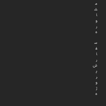
م
ش
ا
و
ر
ه
س
ف
ا
ر
ش
پ
ر
و
ژ
ه