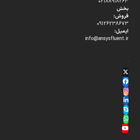
02188918263
بخش
فروش:
09126238673
ایمیل:
info@ansysfluent.ir
Twitter
(deprecated)
Facebook
Instagram
LinkedIn
Skype
Whatsapp
YouTube