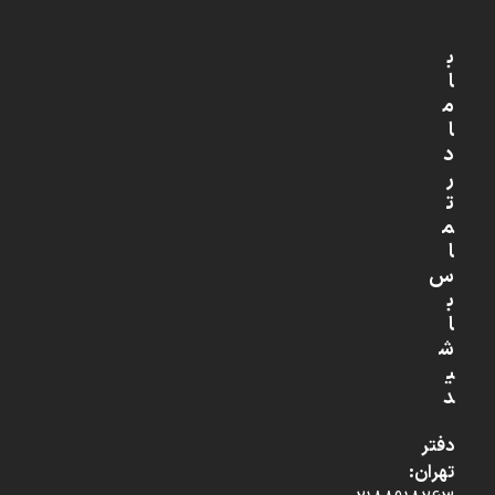
ب
ا
م
ا
د
ر
ت
م
ا
س
ب
ا
ش
ی
د
دفتر
تهران: