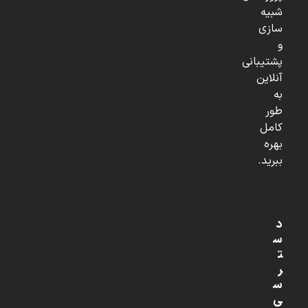
شبیه
سازی
و
پشتیبانی
آنلاین
به
طور
کامل
بهره
ببرید.
د
س
ت
ر
س
ی