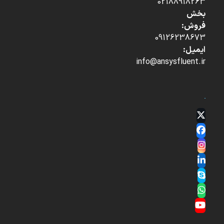
02188918263
بخش
فروش:
09126238673
ایمیل:
info@ansysfluent.ir
Twitter
(deprecated)
Facebook
Instagram
LinkedIn
Skype
Whatsapp
YouTube