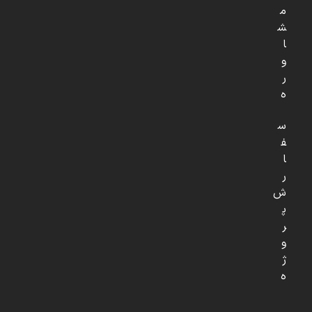
م
ش
ا
و
ر
ه
س
ف
ا
ر
ش
پ
ر
و
ژ
ه