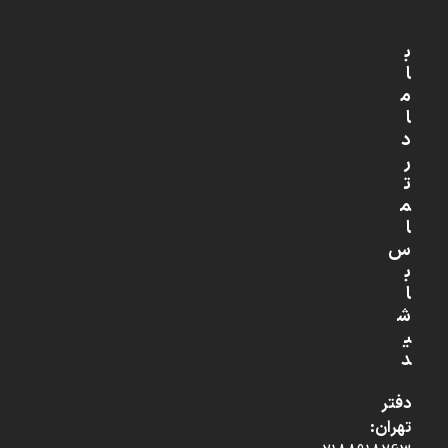
ب
ا
م
ا
د
ر
ت
م
ا
س
ب
ا
ش
ی
د
دفتر
تهران: