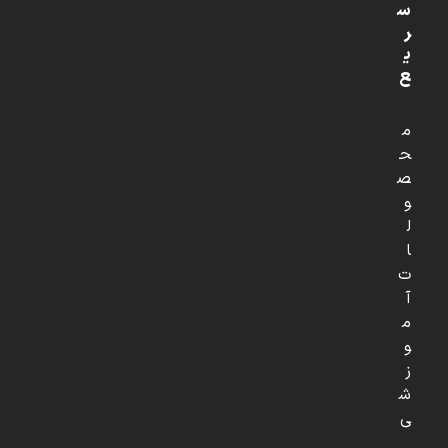
س
ر
ی
ع
م
ح
ص
و
ل
ا
ت
آ
م
و
ز
ش
ی