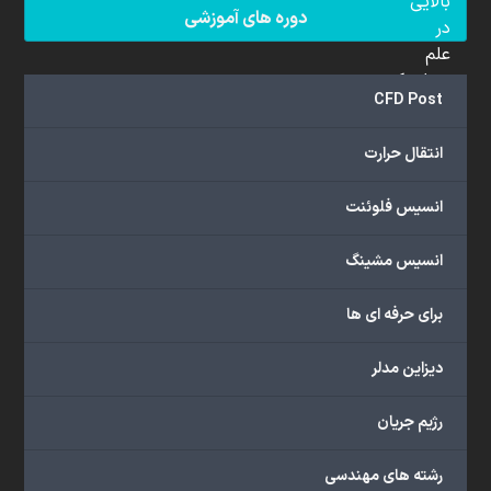
بالایی
دوره های آموزشی
در
علم
دینامیک
CFD Post
سیالات
محاسباتی
انتقال حرارت
(CFD)
برخوردار
انسیس فلوئنت
هستند.
مجموعه
انسیس مشینگ
ما
خدمات
برای حرفه ای ها
گسترده‌ای
را
با
دیزاین مدلر
اهداف
دانشگاهی،
رژیم جریان
پژوهشی،
صنعتی
رشته های مهندسی