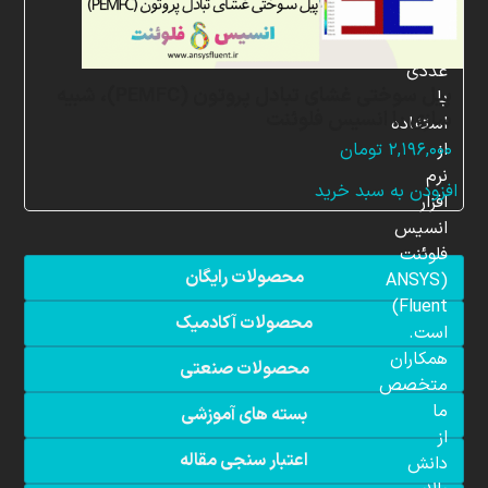
شبیه
سازی
عددی
پیل سوختی غشای تبادل پروتون (PEMFC)، شبیه
با
سازی با انسیس فلوئنت
استفاده
از
۲,۱۹۶,۰۰۰
تومان
نرم
افزودن به سبد خرید
افزار
انسیس
فلوئنت
محصولات رایگان
(ANSYS
Fluent)
محصولات آکادمیک
است.
همکاران
محصولات صنعتی
متخصص
ما
بسته های آموزشی
از
اعتبار سنجی مقاله
دانش